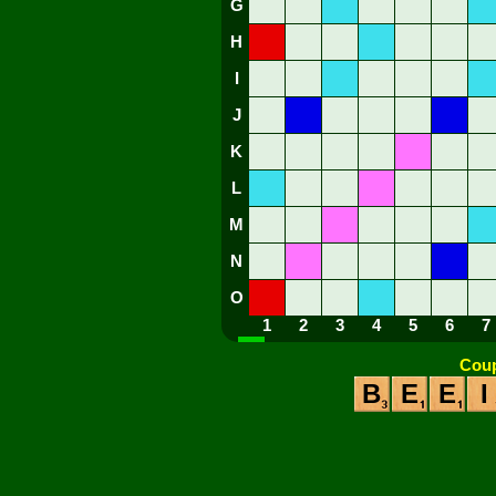
G
H
I
J
K
L
M
N
O
1
2
3
4
5
6
7
Coup
B
E
E
I