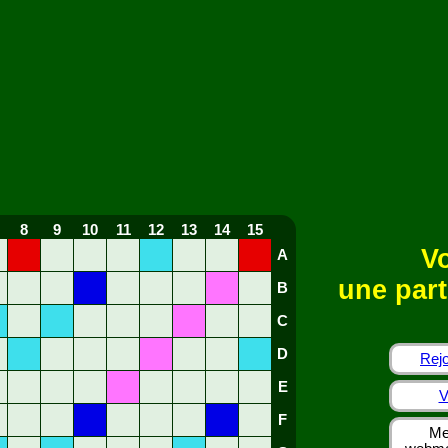
8
9
10
11
12
13
14
15
Vo
A
une part
B
C
D
Rejo
E
V
F
Me