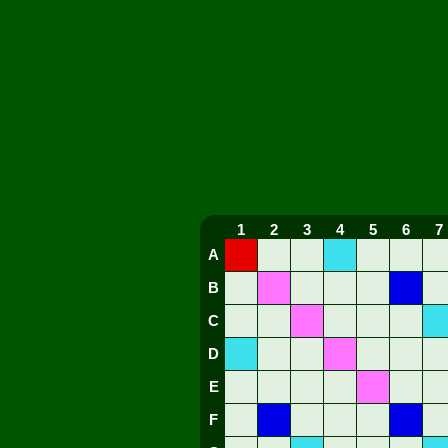
1
2
3
4
5
6
7
A
B
C
D
E
F