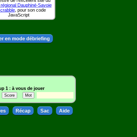
tre de l'excellent site du
 régional Dauphiné-Savoie
scrabble
, pour son code
JavaScript
r en mode débriefing
p 1 : à vous de jouer
res
Récap
Sac
Aide