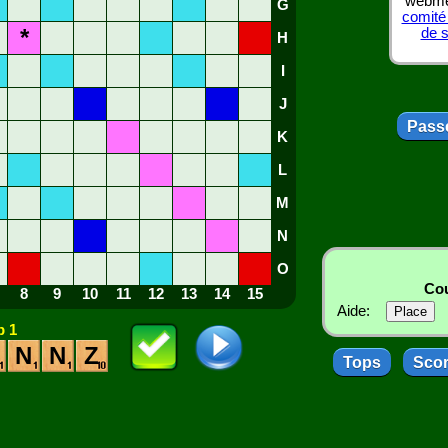
webmes
G
comité
*
de 
H
I
J
Passe
K
L
M
N
O
Cou
8
9
10
11
12
13
14
15
Aide:
 1
N
N
Z
Tops
Sco