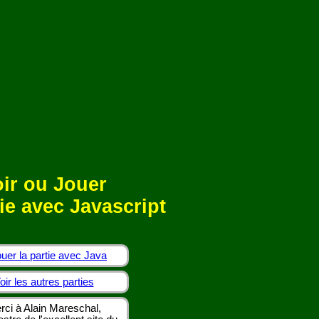
ir ou Jouer
ie avec Javascript
uer la partie avec Java
oir les autres parties
rci à Alain Mareschal,