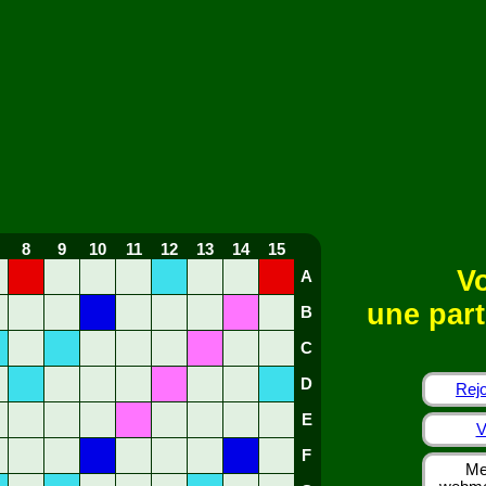
8
9
10
11
12
13
14
15
Vo
A
une part
B
C
D
Rejo
E
V
F
Me