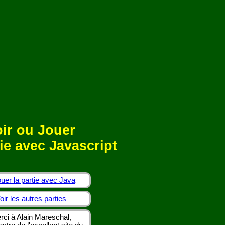
ir ou Jouer
ie avec Javascript
uer la partie avec Java
oir les autres parties
rci à Alain Mareschal,