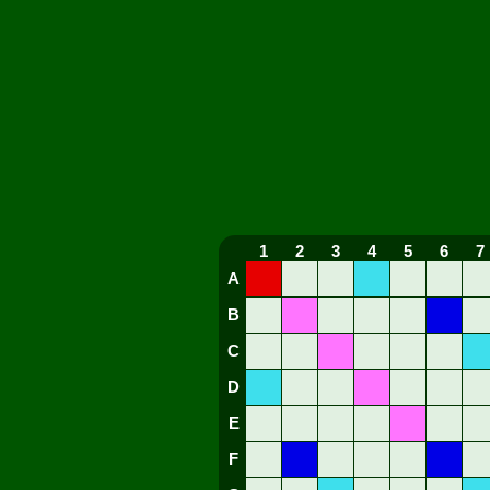
1
2
3
4
5
6
7
A
B
C
D
E
F