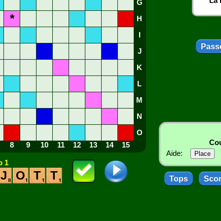
La 
G
*
H
I
Passe
J
K
L
M
N
O
Cou
8
9
10
11
12
13
14
15
Aide:
 1
J
O
T
T
Tops
Sco