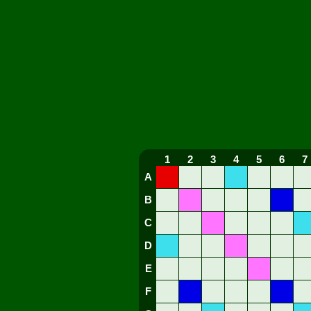
1
2
3
4
5
6
7
A
B
C
D
E
F