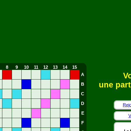
8
9
10
11
12
13
14
15
Vo
A
une part
B
C
D
Rejo
E
V
F