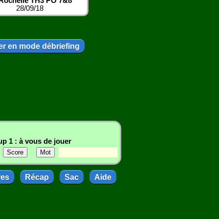
Rochelle TH3 PO 7&8
28/09/18
r en mode débriefing
p 1 : à vous de jouer
res
Récap
Sac
Aide