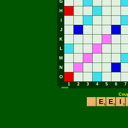
G
H
I
J
K
L
M
N
O
1
2
3
4
5
6
7
Coup
E
E
I