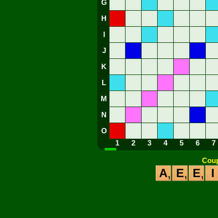
G
H
I
J
K
L
M
N
O
1
2
3
4
5
6
7
Coup
A
E
E
I