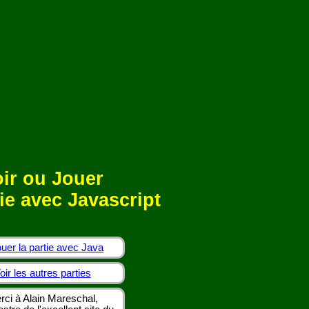
ir ou Jouer
ie avec Javascript
uer la partie avec Java
oir les autres parties
rci à Alain Mareschal,