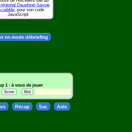
tre de l'excellent site du
 régional Dauphiné-Savoie
scrabble
, pour son code
JavaScript
r en mode débriefing
p 1 : à vous de jouer
res
Récap
Sac
Aide