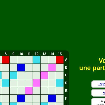
8
9
10
11
12
13
14
15
Vo
A
une part
B
C
D
Rejo
E
V
F
Me