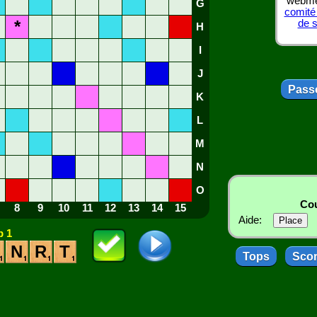
webmes
G
comité
*
de 
H
I
J
Passe
K
L
M
N
O
Cou
8
9
10
11
12
13
14
15
Aide:
 1
N
R
T
Tops
Sco