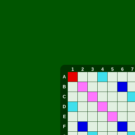
1
2
3
4
5
6
7
A
B
C
D
E
F