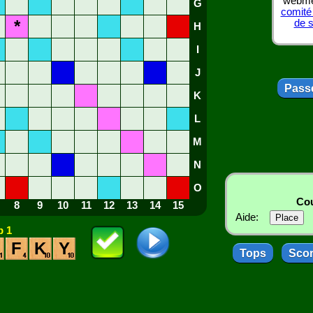
webmes
G
comité
*
de 
H
I
J
Passe
K
L
M
N
O
Cou
8
9
10
11
12
13
14
15
Aide:
 1
F
K
Y
Tops
Sco