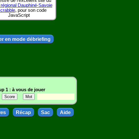
tre de l'excellent site du
 régional Dauphiné-Savoie
scrabble
, pour son code
JavaScript
r en mode débriefing
p 1 : à vous de jouer
res
Récap
Sac
Aide