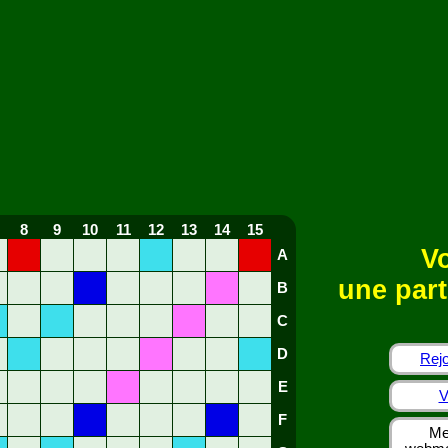
8
9
10
11
12
13
14
15
Vo
A
une part
B
C
D
Rejo
E
V
F
Me