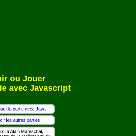
ir ou Jouer
ie avec Javascript
uer la partie avec Java
oir les autres parties
rci à Alain Mareschal,