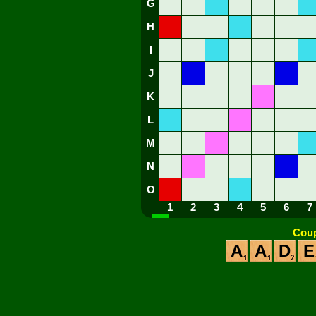
G
H
I
J
K
L
M
N
O
1
2
3
4
5
6
7
Coup
A
A
D
E