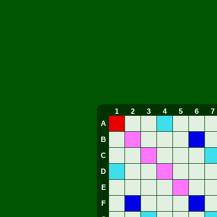
1
2
3
4
5
6
7
A
B
C
D
E
F