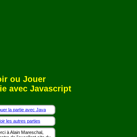
ir ou Jouer
ie avec Javascript
uer la partie avec Java
oir les autres parties
rci à Alain Mareschal,