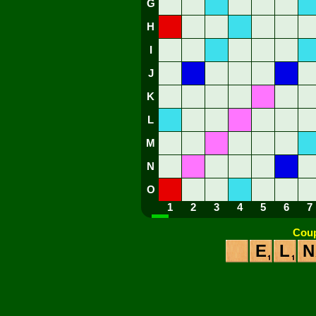
G
H
I
J
K
L
M
N
O
1
2
3
4
5
6
7
Coup
E
L
N