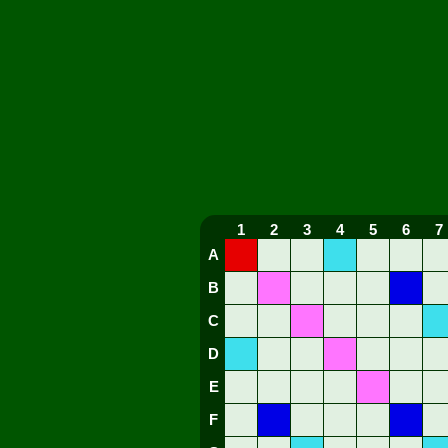
1
2
3
4
5
6
7
A
B
C
D
E
F