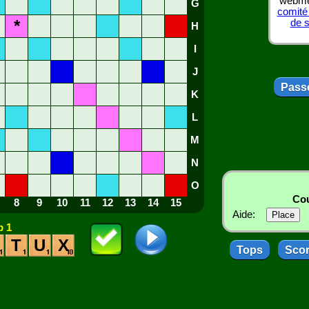
webmes
G
comité
*
de 
H
I
J
Passe
K
L
M
N
O
Cou
8
9
10
11
12
13
14
15
Aide:
 1
T
U
X
Tops
Sco