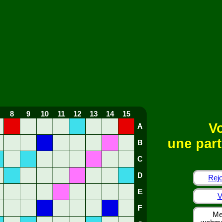
8
9
10
11
12
13
14
15
Vo
A
une part
B
C
D
Rejo
E
V
F
Me