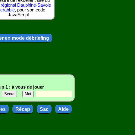
tre de l'excellent site du
 régional Dauphiné-Savoie
scrabble
, pour son code
JavaScript
r en mode débriefing
p 1 : à vous de jouer
res
Récap
Sac
Aide