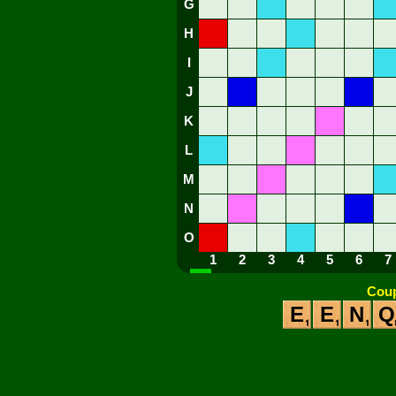
G
H
I
J
K
L
M
N
O
1
2
3
4
5
6
7
Coup
E
E
N
Q