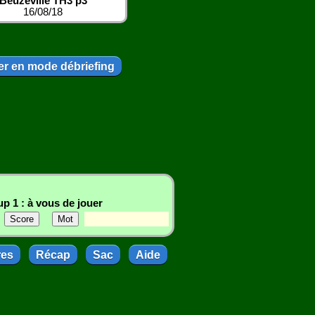
Beuzeville TH3 p3
16/08/18
r en mode débriefing
p 1 : à vous de jouer
res
Récap
Sac
Aide