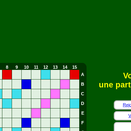
8
9
10
11
12
13
14
15
Vo
A
une part
B
C
D
Rejo
E
V
F