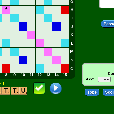
G
*
H
I
Passe
J
K
L
M
N
O
Cou
8
9
10
11
12
13
14
15
Aide:
 1
T
T
U
Tops
Sco