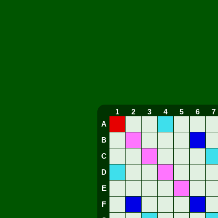
1
2
3
4
5
6
7
A
B
C
D
E
F