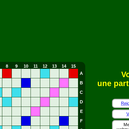
8
9
10
11
12
13
14
15
Vo
A
une part
B
C
D
Rejo
E
V
F
Me