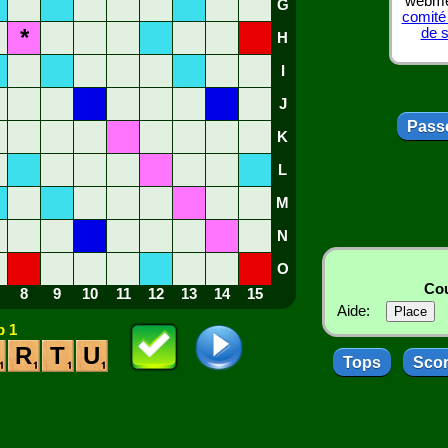
webmes
G
comité
*
de 
H
I
J
Passe
K
L
M
N
O
Cou
8
9
10
11
12
13
14
15
Aide:
 1
R
T
U
Tops
Sco