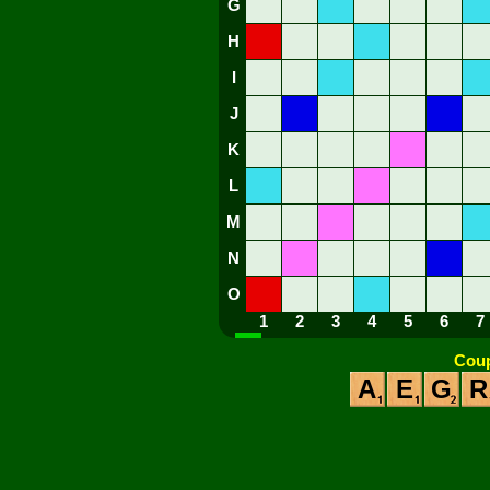
G
H
I
J
K
L
M
N
O
1
2
3
4
5
6
7
Coup
A
E
G
R