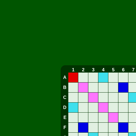
1
2
3
4
5
6
7
A
B
C
D
E
F