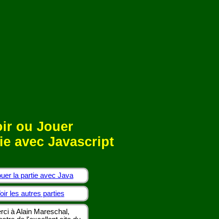
ir ou Jouer
ie avec Javascript
uer la partie avec Java
oir les autres parties
rci à Alain Mareschal,