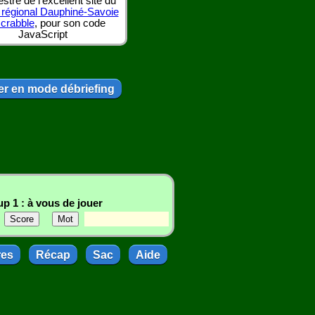
tre de l'excellent site du
 régional Dauphiné-Savoie
scrabble
, pour son code
JavaScript
r en mode débriefing
p 1 : à vous de jouer
res
Récap
Sac
Aide