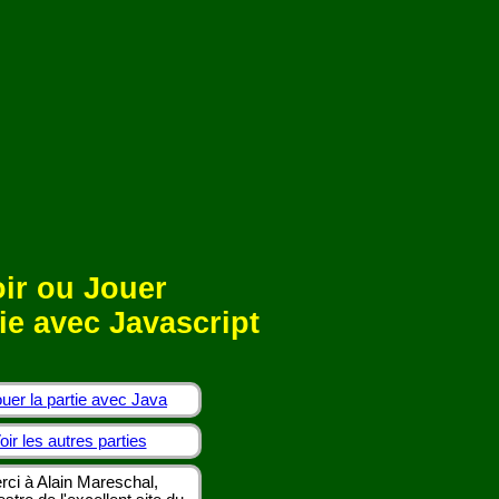
ir ou Jouer
ie avec Javascript
uer la partie avec Java
oir les autres parties
rci à Alain Mareschal,