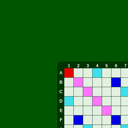
1
2
3
4
5
6
7
A
B
C
D
E
F