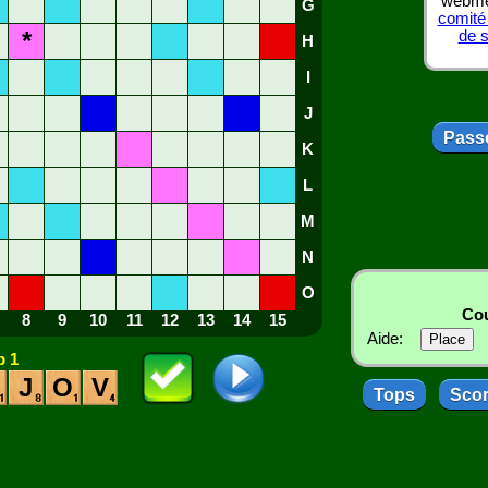
webmes
G
comité
*
de 
H
I
J
Passe
K
L
M
N
O
Cou
8
9
10
11
12
13
14
15
Aide:
 1
J
O
V
Tops
Sco