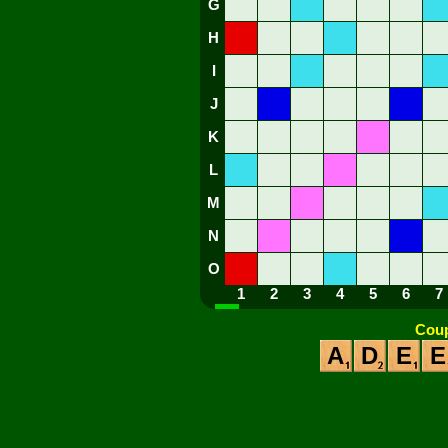
G
H
I
J
K
L
M
N
O
1
2
3
4
5
6
7
Coup
A
D
E
E