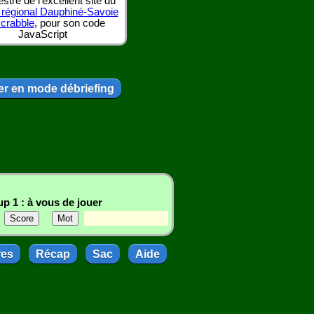
tre de l'excellent site du
 régional Dauphiné-Savoie
scrabble
, pour son code
JavaScript
r en mode débriefing
p 1 : à vous de jouer
res
Récap
Sac
Aide