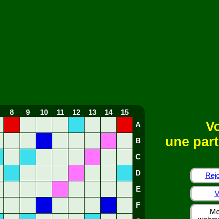
8
9
10
11
12
13
14
15
Vo
A
une part
B
C
D
Rejo
E
V
F
Me