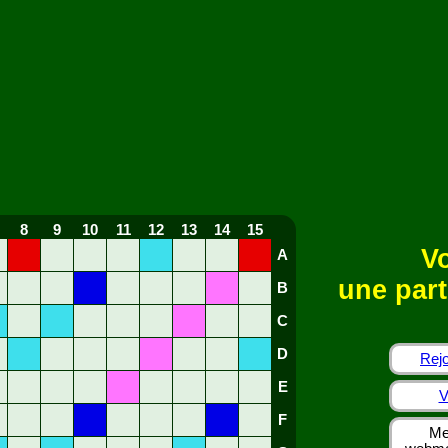
8
9
10
11
12
13
14
15
Vo
A
une part
B
C
D
Rejo
E
V
F
Me