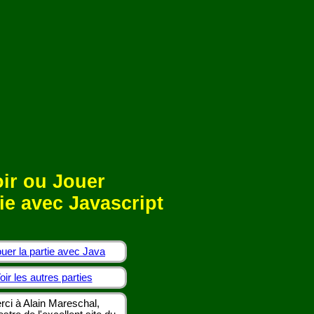
ir ou Jouer
ie avec Javascript
uer la partie avec Java
oir les autres parties
rci à Alain Mareschal,