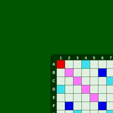
1
2
3
4
5
6
7
A
B
C
D
E
F