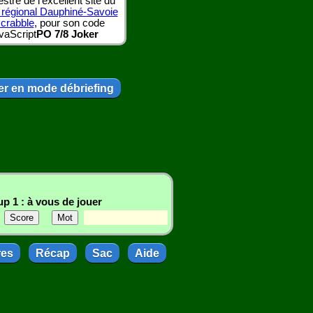
tre de l'excellent site du
 régional Dauphiné-Savoie
scrabble
, pour son code
vaScript
PO 7/8 Joker
r en mode débriefing
p 1 : à vous de jouer
res
Récap
Sac
Aide