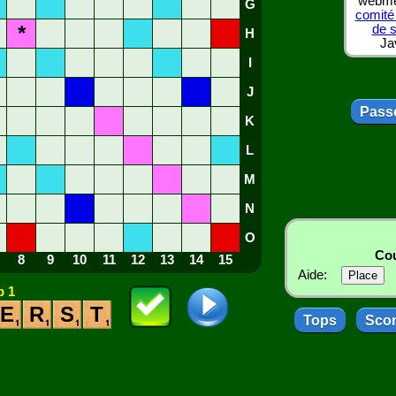
webmes
G
comité
*
de 
H
Ja
I
J
Passe
K
L
M
N
O
Cou
8
9
10
11
12
13
14
15
Aide:
 1
E
R
S
T
Tops
Sco