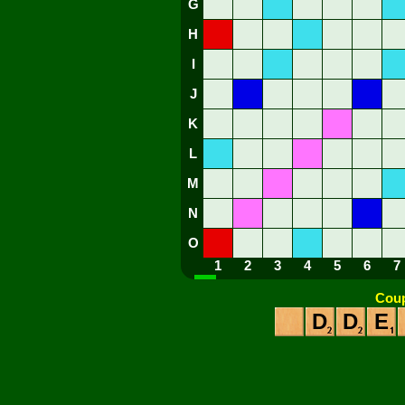
G
H
I
J
K
L
M
N
O
1
2
3
4
5
6
7
Coup
D
D
E