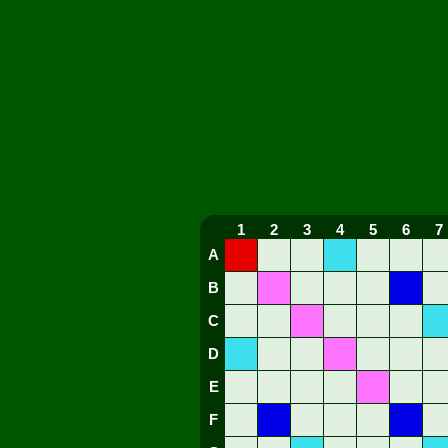
1
2
3
4
5
6
7
A
B
C
D
E
F