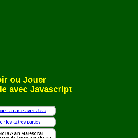
ir ou Jouer
ie avec Javascript
uer la partie avec Java
oir les autres parties
rci à Alain Mareschal,