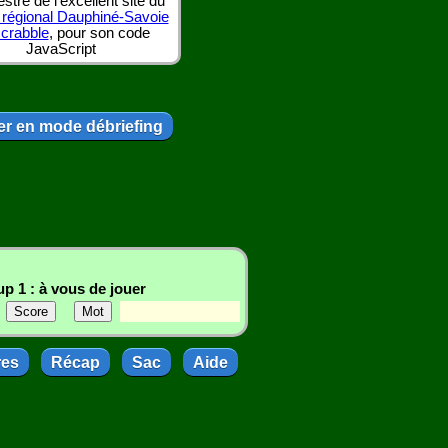
tre de l'excellent site du
 régional Dauphiné-Savoie
scrabble
, pour son code
JavaScript
r en mode débriefing
p 1 : à vous de jouer
res
Récap
Sac
Aide