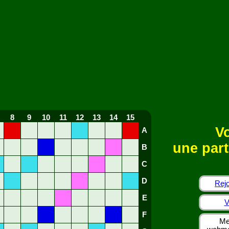
8
9
10
11
12
13
14
15
Vo
A
une part
B
C
D
Rejo
E
V
F
Me