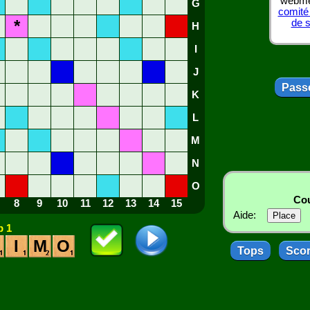
webmes
G
comité
*
de 
H
I
J
Passe
K
L
M
N
O
Cou
8
9
10
11
12
13
14
15
Aide:
 1
I
M
O
Tops
Sco