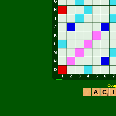
G
H
I
J
K
L
M
N
O
1
2
3
4
5
6
7
Coup
A
C
I