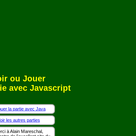
ir ou Jouer
ie avec Javascript
uer la partie avec Java
oir les autres parties
rci à Alain Mareschal,