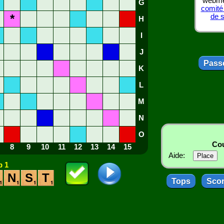
webmes
G
comité
*
de 
H
I
J
Passe
K
L
M
N
O
Cou
8
9
10
11
12
13
14
15
Aide:
 1
N
S
T
Tops
Sco