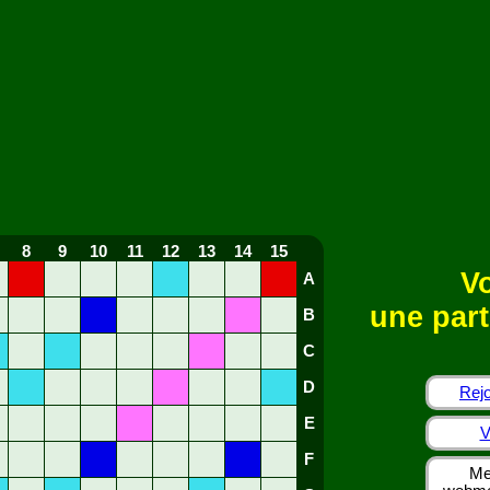
8
9
10
11
12
13
14
15
Vo
A
une part
B
C
D
Rejo
E
V
F
Me