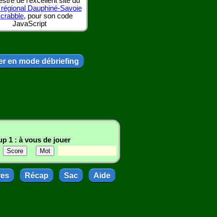
tre de l'excellent site du
 régional Dauphiné-Savoie
scrabble
, pour son code
JavaScript
r en mode débriefing
p 1 : à vous de jouer
res
Récap
Sac
Aide