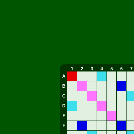
1
2
3
4
5
6
7
A
B
C
D
E
F