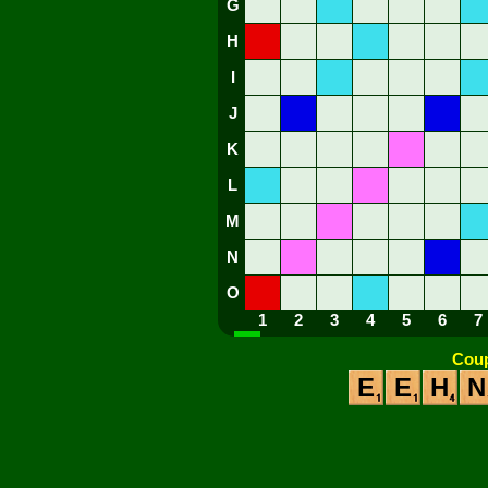
G
H
I
J
K
L
M
N
O
1
2
3
4
5
6
7
Coup
E
E
H
N