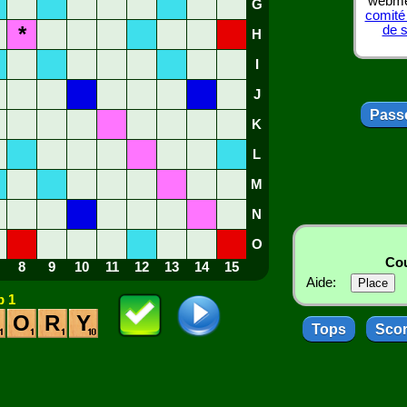
webmes
G
comité
*
de 
H
I
J
Passe
K
L
M
N
O
Cou
8
9
10
11
12
13
14
15
Aide:
 1
O
R
Y
Tops
Sco