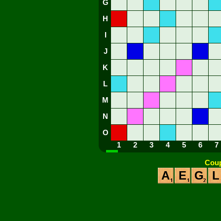
G
H
I
J
K
L
M
N
O
1
2
3
4
5
6
7
Coup
A
E
G
L