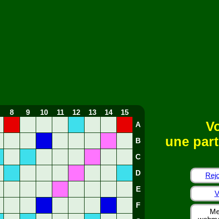
8
9
10
11
12
13
14
15
Vo
A
une part
B
C
D
Rejo
E
V
F
Me