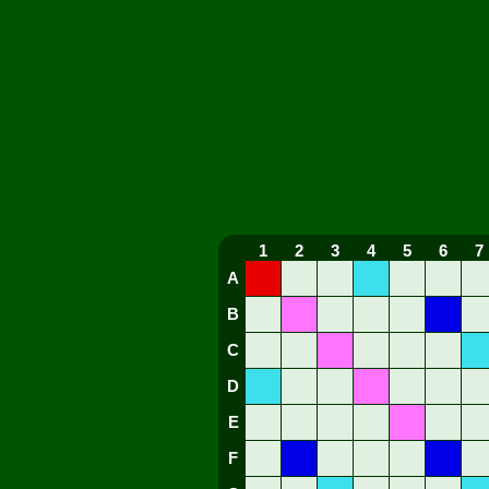
1
2
3
4
5
6
7
A
B
C
D
E
F