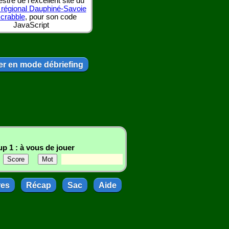
tre de l'excellent site du
 régional Dauphiné-Savoie
scrabble
, pour son code
JavaScript
r en mode débriefing
p 1 : à vous de jouer
res
Récap
Sac
Aide