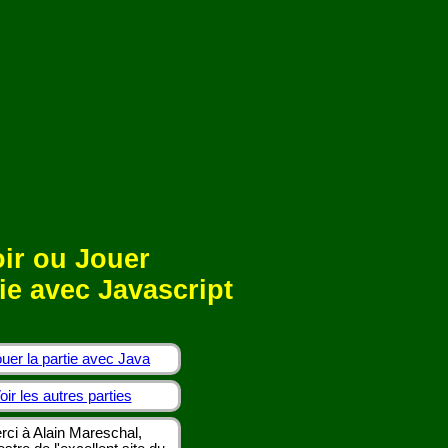
ir ou Jouer
ie avec Javascript
uer la partie avec Java
oir les autres parties
rci à Alain Mareschal,