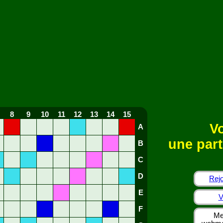
8
9
10
11
12
13
14
15
Vo
A
une part
B
C
D
Rejo
E
V
F
Me