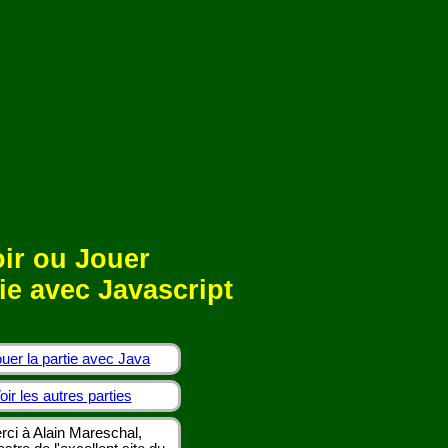
ir ou Jouer
ie avec Javascript
uer la partie avec Java
oir les autres parties
rci à Alain Mareschal,