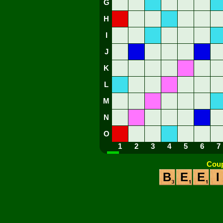
G
H
I
J
K
L
M
N
O
1
2
3
4
5
6
7
Coup
B
E
E
I