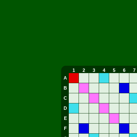
1
2
3
4
5
6
7
A
B
C
D
E
F