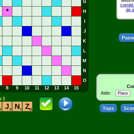
webmes
G
comité
*
de 
H
I
J
Passe
K
L
M
N
O
Cou
8
9
10
11
12
13
14
15
Aide:
 1
J
N
Z
Tops
Sco