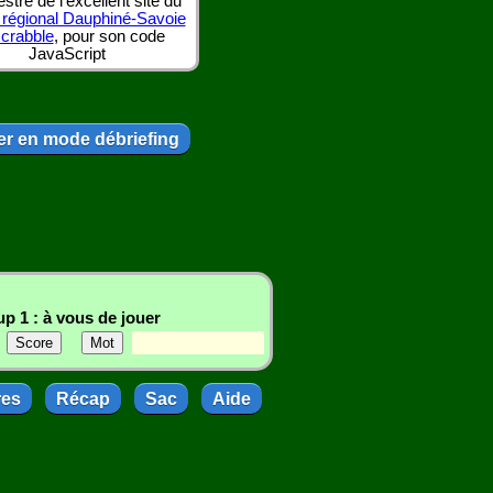
tre de l'excellent site du
 régional Dauphiné-Savoie
scrabble
, pour son code
JavaScript
r en mode débriefing
p 1 : à vous de jouer
res
Récap
Sac
Aide