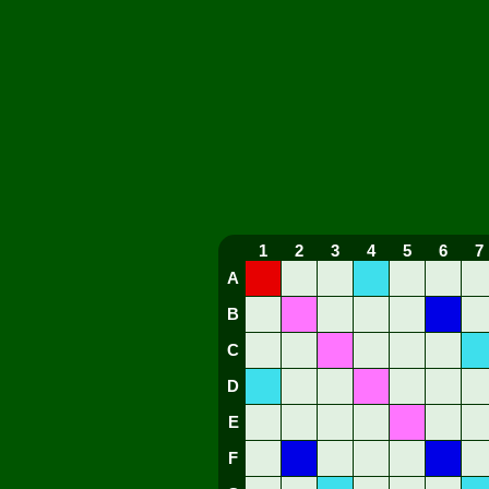
1
2
3
4
5
6
7
A
B
C
D
E
F