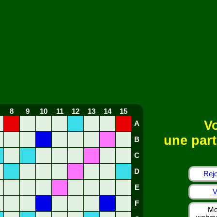
8
9
10
11
12
13
14
15
Vo
A
une part
B
C
D
Rejo
E
V
F
Me