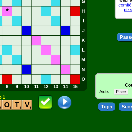
webmes
G
comité
*
de 
H
I
J
Passe
K
L
M
N
O
Cou
8
9
10
11
12
13
14
15
Aide:
 1
O
T
V
Tops
Sco