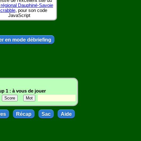
tre de l'excellent site du
 régional Dauphiné-Savoie
scrabble
, pour son code
JavaScript
r en mode débriefing
p 1 : à vous de jouer
res
Récap
Sac
Aide