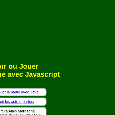
ir ou Jouer
ie avec Javascript
uer la partie avec Java
oir les autres parties
rci à Alain Mareschal,