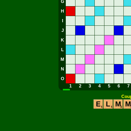
G
H
I
J
K
L
M
N
O
1
2
3
4
5
6
7
Coup
E
L
M
M