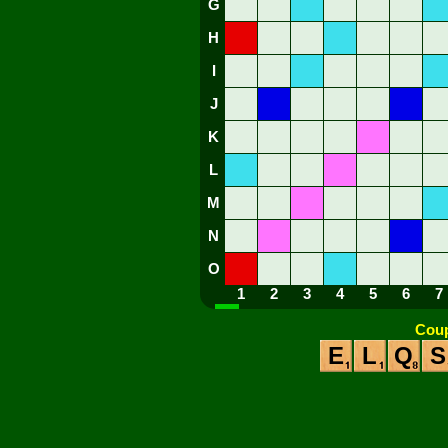
G
H
I
J
K
L
M
N
O
1
2
3
4
5
6
7
Coup
E
L
Q
S