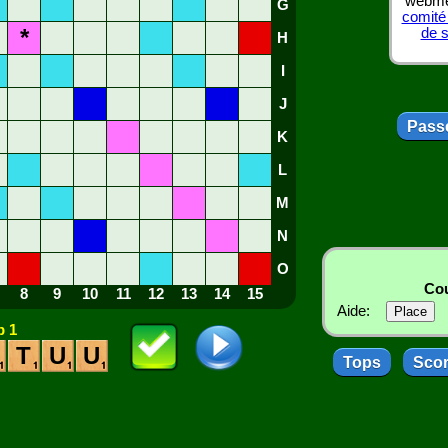
webmes
G
comité
*
de 
H
I
J
Passe
K
L
M
N
O
Cou
8
9
10
11
12
13
14
15
Aide:
 1
T
U
U
Tops
Sco