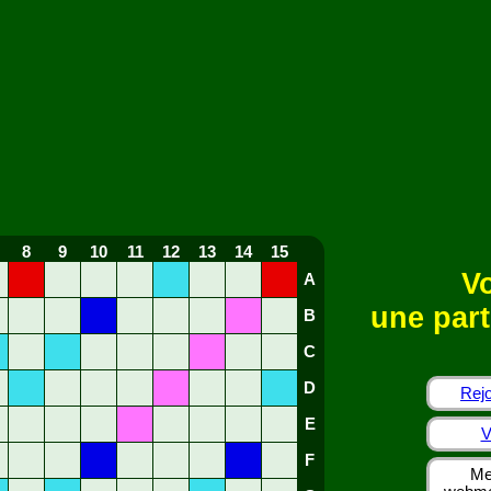
8
9
10
11
12
13
14
15
Vo
A
une part
B
C
D
Rejo
E
V
F
Me