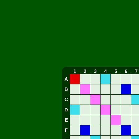
1
2
3
4
5
6
7
A
B
C
D
E
F