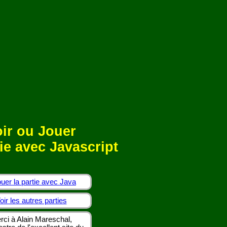
ir ou Jouer
ie avec Javascript
uer la partie avec Java
oir les autres parties
rci à Alain Mareschal,