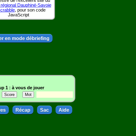
tre de l'excellent site du
 régional Dauphiné-Savoie
scrabble
, pour son code
JavaScript
r en mode débriefing
p 1 : à vous de jouer
res
Récap
Sac
Aide