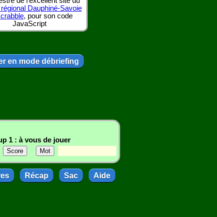
tre de l'excellent site du
 régional Dauphiné-Savoie
scrabble
, pour son code
JavaScript
r en mode débriefing
p 1 : à vous de jouer
res
Récap
Sac
Aide