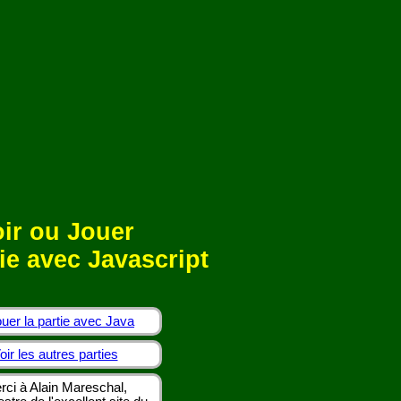
ir ou Jouer
ie avec Javascript
uer la partie avec Java
oir les autres parties
rci à Alain Mareschal,