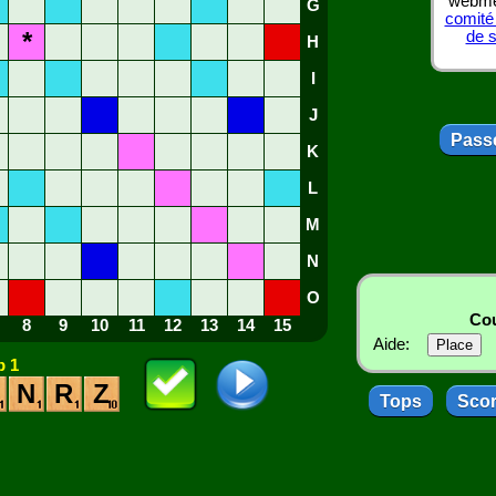
webmes
G
comité
*
de 
H
I
J
Passe
K
L
M
N
O
Cou
8
9
10
11
12
13
14
15
Aide:
 1
N
R
Z
Tops
Sco