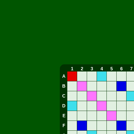
1
2
3
4
5
6
7
A
B
C
D
E
F