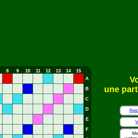
8
9
10
11
12
13
14
15
Vo
A
une part
B
C
D
Rejo
E
V
F
Me