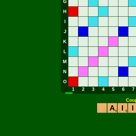
G
H
I
J
K
L
M
N
O
1
2
3
4
5
6
7
Coup
A
I
I