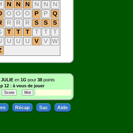
M
N
N
N
N
N
N
O
O
O
O
P
P
Q
R
R
R
R
S
S
S
S
T
T
T
T
T
T
U
U
U
U
V
V
W
Z
:
JULIE
en
1G
pour
38
points
p 12 : à vous de jouer
res
Récap
Sac
Aide