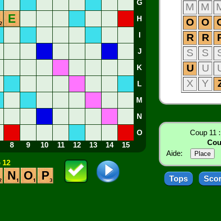
G
M
M
E
H
O
O
I
R
R
S
S
J
U
U
K
X
Y
L
M
N
O
Coup 11 
Cou
8
9
10
11
12
13
14
15
Aide:
 12
N
O
P
Tops
Sco