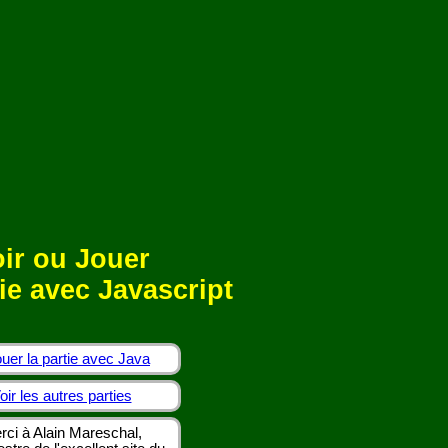
ir ou Jouer
ie avec Javascript
uer la partie avec Java
oir les autres parties
rci à Alain Mareschal,