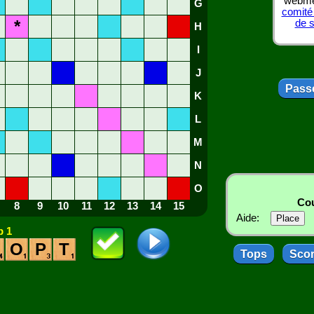
webmes
G
comité
*
de 
H
I
J
Passe
K
L
M
N
O
Cou
8
9
10
11
12
13
14
15
Aide:
 1
O
P
T
Tops
Sco