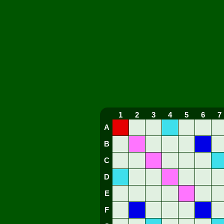
1
2
3
4
5
6
7
A
B
C
D
E
F