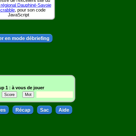
tre de l'excellent site du
 régional Dauphiné-Savoie
scrabble
, pour son code
JavaScript
r en mode débriefing
p 1 : à vous de jouer
res
Récap
Sac
Aide