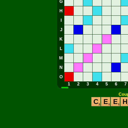
G
H
I
J
K
L
M
N
O
1
2
3
4
5
6
7
Coup
C
E
E
H