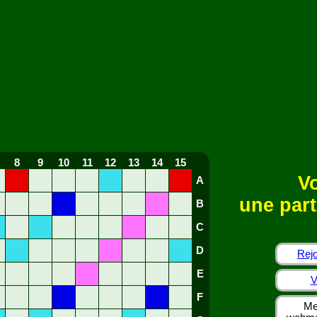
8
9
10
11
12
13
14
15
Vo
A
une part
B
C
D
Rejo
E
V
F
Me