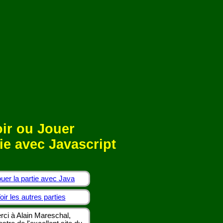
ir ou Jouer
ie avec Javascript
uer la partie avec Java
oir les autres parties
rci à Alain Mareschal,