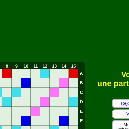
8
9
10
11
12
13
14
15
Vo
A
une part
B
C
D
Rejo
E
V
F
Me