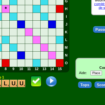
webmes
G
comité
*
de 
H
I
J
Passe
K
L
M
N
O
Cou
8
9
10
11
12
13
14
15
Aide:
 1
L
U
U
Tops
Sco