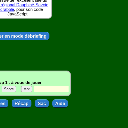
tre de l'excellent site du
 régional Dauphiné-Savoie
scrabble
, pour son code
JavaScript
r en mode débriefing
p 1 : à vous de jouer
res
Récap
Sac
Aide