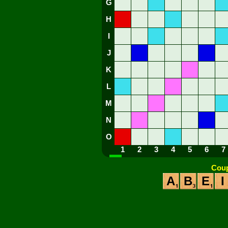
G
H
I
J
K
L
M
N
O
1
2
3
4
5
6
7
Coup
A
B
E
I