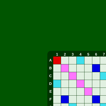
1
2
3
4
5
6
7
A
B
C
D
E
F