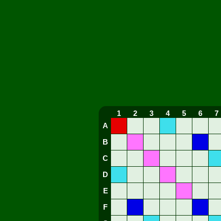
1
2
3
4
5
6
7
A
B
C
D
E
F