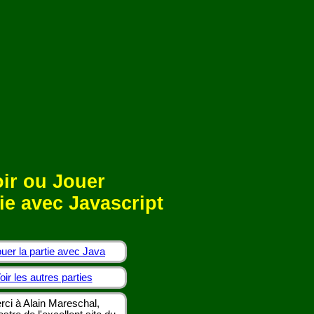
ir ou Jouer
ie avec Javascript
uer la partie avec Java
oir les autres parties
rci à Alain Mareschal,