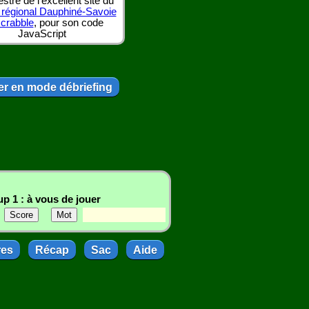
tre de l'excellent site du
 régional Dauphiné-Savoie
scrabble
, pour son code
JavaScript
r en mode débriefing
p 1 : à vous de jouer
res
Récap
Sac
Aide