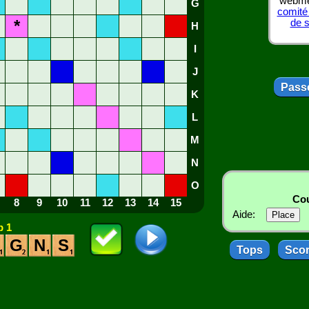
webmes
G
comité
*
de 
H
I
J
Passe
K
L
M
N
O
Cou
8
9
10
11
12
13
14
15
Aide:
 1
G
N
S
Tops
Sco