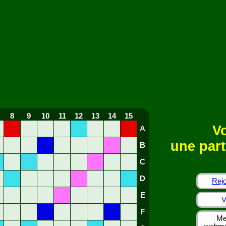
8
9
10
11
12
13
14
15
Vo
A
une part
B
C
D
Rejo
E
V
F
Me