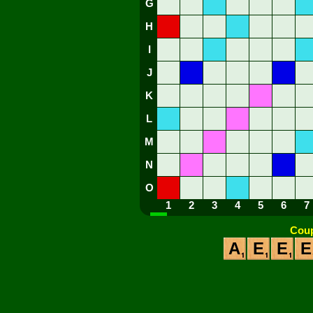
G
H
I
J
K
L
M
N
O
1
2
3
4
5
6
7
Coup
A
E
E
E