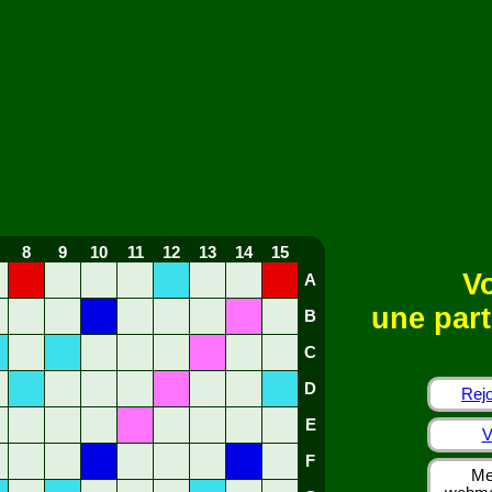
8
9
10
11
12
13
14
15
Vo
A
une part
B
C
D
Rejo
E
V
F
Me