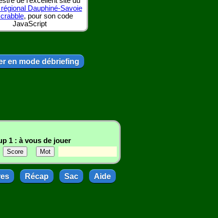
tre de l'excellent site du
 régional Dauphiné-Savoie
scrabble
, pour son code
JavaScript
r en mode débriefing
p 1 : à vous de jouer
res
Récap
Sac
Aide