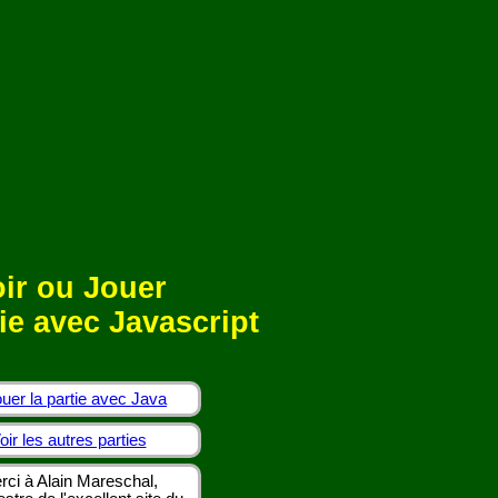
ir ou Jouer
ie avec Javascript
uer la partie avec Java
oir les autres parties
rci à Alain Mareschal,