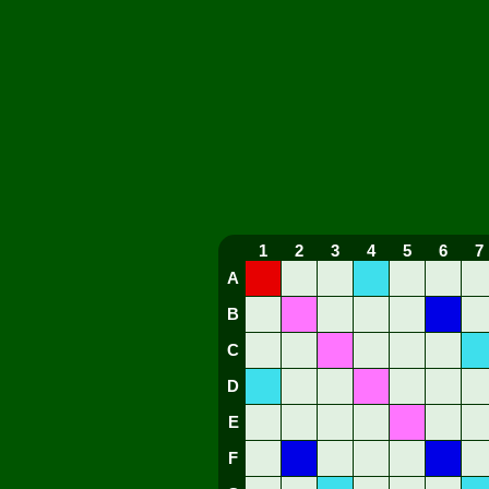
1
2
3
4
5
6
7
A
B
C
D
E
F