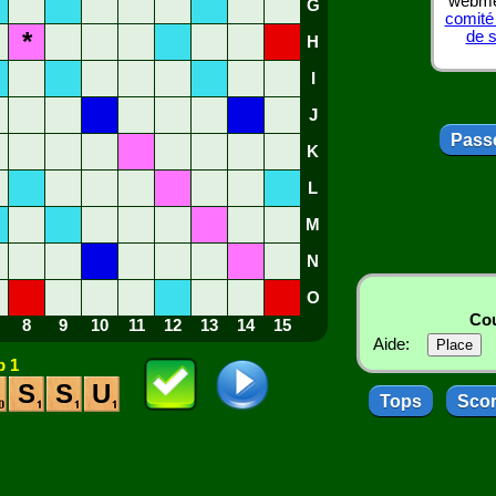
webmes
G
comité
*
de 
H
I
J
Passe
K
L
M
N
O
Cou
8
9
10
11
12
13
14
15
Aide:
 1
S
S
U
Tops
Sco