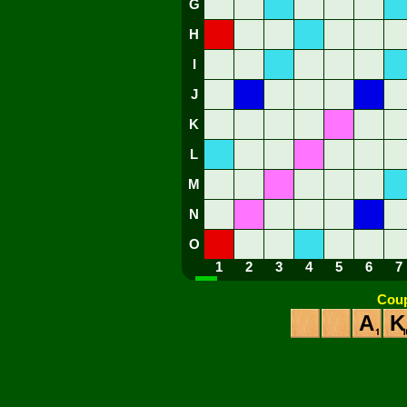
G
H
I
J
K
L
M
N
O
1
2
3
4
5
6
7
Coup
A
K