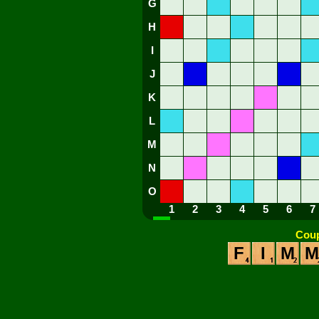
G
H
I
J
K
L
M
N
O
1
2
3
4
5
6
7
Coup
F
I
M
M