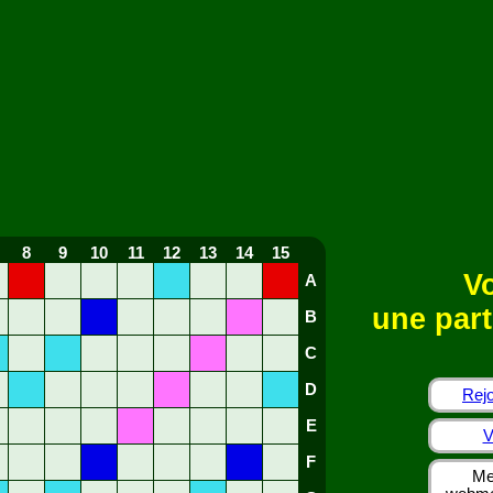
8
9
10
11
12
13
14
15
Vo
A
une part
B
C
D
Rejo
E
V
F
Me