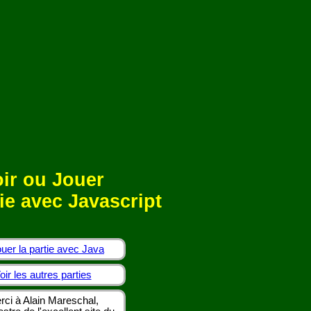
ir ou Jouer
ie avec Javascript
uer la partie avec Java
oir les autres parties
rci à Alain Mareschal,