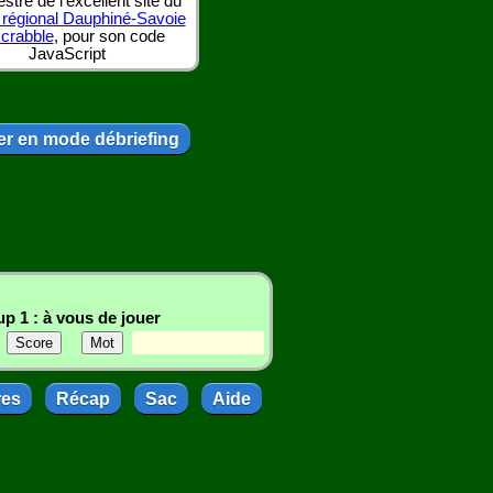
tre de l'excellent site du
 régional Dauphiné-Savoie
scrabble
, pour son code
JavaScript
r en mode débriefing
p 1 : à vous de jouer
res
Récap
Sac
Aide