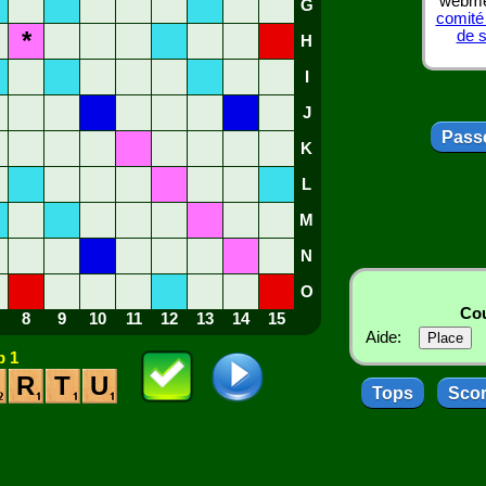
webmes
G
comité
*
de 
H
I
J
Passe
K
L
M
N
O
Cou
8
9
10
11
12
13
14
15
Aide:
 1
R
T
U
Tops
Sco