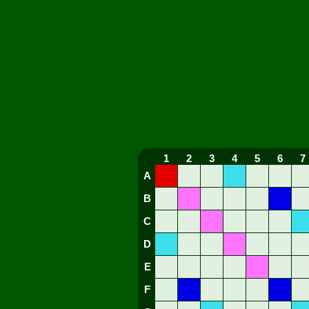
1
2
3
4
5
6
7
A
B
C
D
E
F