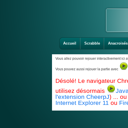
Accueil
Scrabble
Anacroisés
Vous allez pouvoir rejouer interactivement ici 
Vous pouvez aussi rejouer la partie avec
Désolé! Le navigateur Chr
utilisez désormais
Java
l'extension CheerpJ
) ... 
Internet Explorer 11
ou
Fir