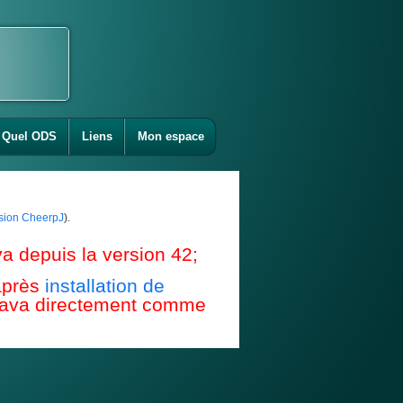
Quel ODS
Liens
Mon espace
ension CheerpJ
).
a depuis la version 42;
après
installation de
e Java directement comme