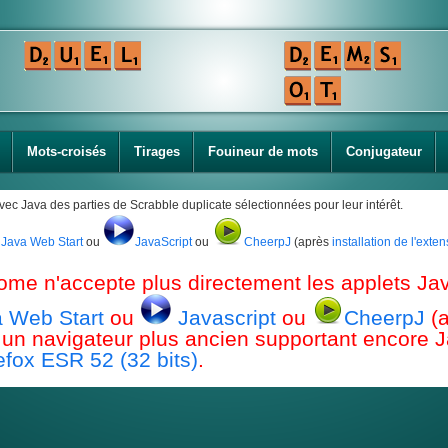
Mots-croisés
Tirages
Fouineur de mots
Conjugateur
avec Java des parties de Scrabble duplicate sélectionnées pour leur intérêt.
Java Web Start
ou
JavaScript
ou
CheerpJ
(après
installation de l'ext
ome n'accepte plus directement les applets Jav
 Web Start
ou
Javascript
ou
CheerpJ
(
ou un navigateur plus ancien supportant encor
efox ESR 52 (32 bits)
.