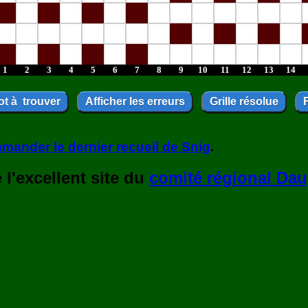
1
2
3
4
5
6
7
8
9
10
11
12
13
14
mander le dernier recueil de Snig
.
l'excellent site du
comité régional Dau