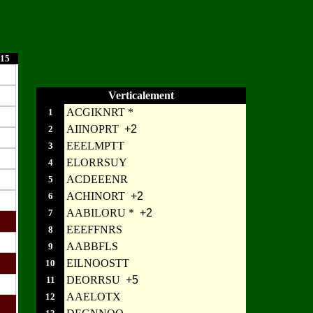
15
Verticalement
ACGIKNRT *
1
AIINOPRT
+2
2
EEELMPTT
3
ELORRSUY
4
ACDEEENR
5
ACHINORT
+2
6
AABILORU *
+2
7
EEEFFNRS
8
AABBFLS
9
EILNOOSTT
10
DEORRSU
+5
11
AAELOTX
12