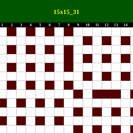
15x15_31
1
2
3
4
5
6
7
8
9
10
11
12
13
14