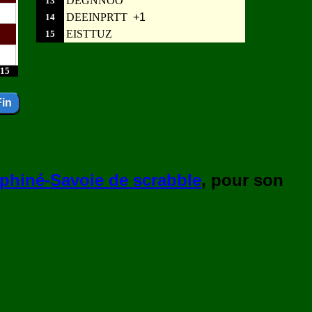
DEGNNOO
13
DEEINPRTT
+1
14
EISTTUZ
15
15
phiné-Savoie de scrabble
, pour son