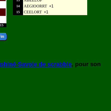
ABEELOP
13
AEGIOORRT
+1
14
CEELORT
+1
15
15
phiné-Savoie de scrabble
, pour son