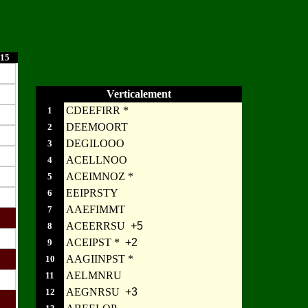
15
Verticalement
CDEEFIRR *
1
DEEMOORT
2
DEGILOOO
3
ACELLNOO
4
ACEIMNOZ *
5
EEIPRSTY
6
AAEFIMMT
7
ACEERRSU
+5
8
ACEIPST *
+2
9
AAGIINPST *
10
AELMNRU
11
AEGNRSU
+3
12