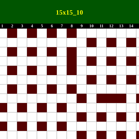
15x15_10
1
2
3
4
5
6
7
8
9
10
11
12
13
14