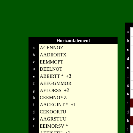
a
Horizontalement
b
ACENNOZ
a
c
AADIIORTX
b
d
EEMMOPT
c
e
DEELNOT
d
ABEIRTT *
+3
e
f
AEEGGMMOR
f
g
AELORSS
+2
g
h
CEEMNOYZ
h
i
AACEGINT *
+1
i
CEKOORTU
j
j
AAGRSTUU
k
k
EEIMORSV *
l
l