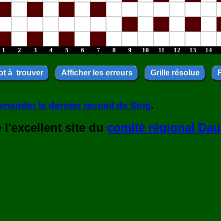
1
2
3
4
5
6
7
8
9
10
11
12
13
14
mander le dernier recueil de Snig
.
l'excellent site du
comité régional Dau