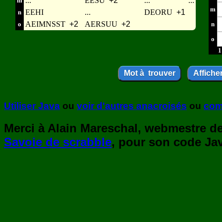
...
EESU
+2
...
...
m
m
EEHI
...
DEORU
+1
n
AEIMNSST
+2
AERSUU
+2
o
n
o
1
Utiliser Java
ou
voir d'autres anacroisés
ou
com
Merci à Alain Mareschal, webmestre de 
Savoie de scrabble
, pour son code Jav