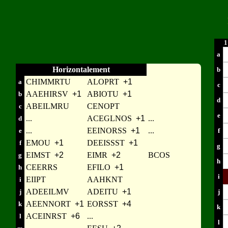
1
a
Horizontalement
b
CHIMMRTU
ALOPRT
+1
a
c
AAEHIRSV
+1
ABIOTU
+1
b
d
ABEILMRU
CENOPT
c
e
...
ACEGLNOS
+1
...
d
...
EEINORSS
+1
...
e
f
EMOU
+1
DEEISSST
+1
f
g
EIMST
+2
EIMR
+2
BCOS
g
h
CEERRS
EFILO
+1
h
i
EIIPT
AAHKNT
i
ADEEILMV
ADEITU
+1
j
j
AEENNORT
+1
EORSST
+4
k
k
ACEINRST
+6
...
l
l