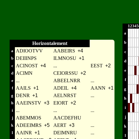
1
2
3
4
5
a
b
Horizontalement
ADIOOTVV
AABEIRS
+4
a
c
DEIIINPS
ILMNOSU
+1
b
d
ACINOST
+4
...
EEST
+2
c
e
ACIMN
CEIORSSU
+2
d
f
...
ABEELNRR
...
e
AAILS
+1
ADEIL
+4
AANN
+1
f
g
DENR
+1
AELNRST
...
g
h
AAEINSTV
+3
EIORT
+2
h
i
...
...
...
i
j
ABEMMOS
AACDEFHU
j
ADEEIMRS
+5
AERT
+3
...
k
k
AAINR
+1
DEIMNRU
...
l
l