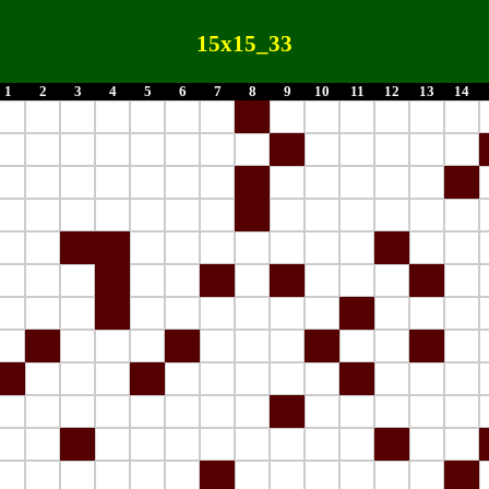
15x15_33
1
2
3
4
5
6
7
8
9
10
11
12
13
14