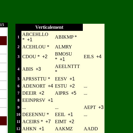
15
Verticalement
ABCEHLLO
ABIKMP *
1
*
+1
ACEHLOU *
ALMRY
2
BMOSU
CDOU *
+2
EILS
+4
3
*
+1
AEELNTTT
ABIS
+3
4
*
APRSSTTU *
EESV
+1
5
ADENORT
+4
ESTU
+2
...
6
DEEIR
+2
AIPRS
+5
...
7
EEINPRSV
+1
8
...
...
AEPT
+3
9
DEEENNU *
EEIL
+1
...
10
ACEIRS *
+7
EIMT
+2
11
AHKN
+1
AAKMZ
AADD
12