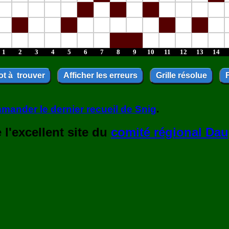
1
2
3
4
5
6
7
8
9
10
11
12
13
14
mander le dernier recueil de Snig
.
l'excellent site du
comité régional Dau