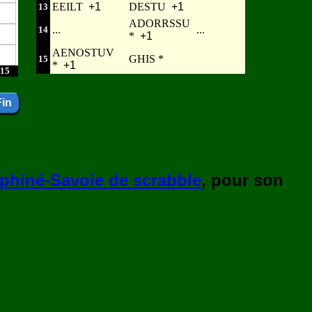
EEILT
+1
DESTU
+1
13
ADORRSSU
...
...
14
*
+1
AENOSTUV
GHIS *
15
*
+1
15
phiné-Savoie de scrabble
, pour son