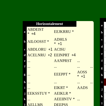
Horizontalement
a
ABDEIST
EEJKRRU *
a
b
*
+4
ADHLS
c
AILOOSST *
b
*
+1
d
ABDLORU
+1
ACISU
c
e
ACELNRU
+2
EEINPRT
+4
d
...
AANPRST
...
e
f
...
...
...
...
f
g
AOSS
...
EEEPPT *
g
h
*
+1
...
...
...
...
h
i
...
EIKRT *
AADS
i
j
EEKSSTUY *
AEIKLR *
j
k
...
AEEIINTV *
...
k
l
AELLMS
DEEPSS
l