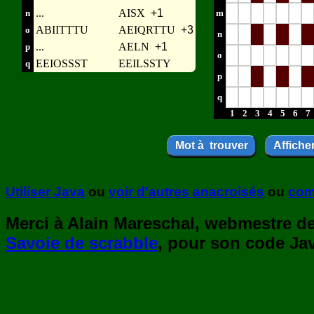
...
AISX
+1
n
m
ABIITTTU
AEIQRTTU
+3
o
n
...
AELN
+1
p
o
EEIOSSST
EEILSSTY
q
p
q
1
2
3
4
5
6
7
Utiliser Java
ou
voir d'autres anacroisés
ou
com
Merci à Alain Mareschal, webmestre de 
Savoie de scrabble
, pour son code Jav