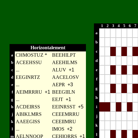
1
2
3
4
5
6
7
a
b
Horizontalement
c
CHMOSTUZ *
BEEHILPT
a
d
ACEEHSSU
AEEHILMS
b
...
ALUV
+1
c
e
EEGINRTZ
AACELOSV
d
f
...
AEPR
+3
e
g
AEIMRRRU
+1
BEEGIILN
f
h
...
EEJT
+1
g
ACDEIRSS
EEINRSST
+5
h
i
ABIKLMRS
CEEEMRRU
j
j
AAEEGISS
CEEIIMRU
k
k
...
IMOS
+2
l
l
AELNNOOP
CEHIORRS
+1
m