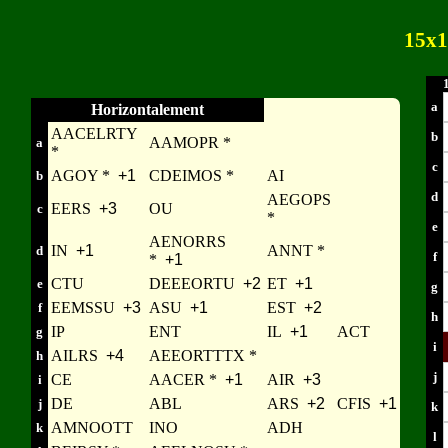
15x1
a
Horizontalement
AACELRTY
b
AAMOPR *
a
*
c
AGOY *
+1
CDEIMOS *
AI
b
d
AEGOPS
EERS
+3
OU
c
*
e
AENORRS
IN
+1
ANNT *
d
f
*
+1
CTU
DEEEORTU
+2
ET
+1
e
g
EEMSSU
+3
ASU
+1
EST
+2
f
h
IP
ENT
IL
+1
ACT
g
i
AILRS
+4
AEEORTTTX *
h
j
CE
AACER *
+1
AIR
+3
i
DE
ABL
ARS
+2
CFIS
+1
j
k
AMNOOTT
INO
ADH
k
l