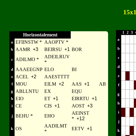
15x1
1
2
3
Horizontalement
a
EFIINSTW *
AAOPTV *
a
b
AAMR
+3
BEIRSU
+1
BOR
b
ADEILRUV
c
ADILMO *
c
*
d
AAAEEGNP
ELO
BI
d
e
ACEL
+2
AAESTTTT
e
MOU
EILM
+2
AAS
+1
AB
f
f
ABLLNTU
EX
EQU
g
g
EIO
ET
+1
EIRRTU
+1
h
h
CE
CIS
+1
AOST
+3
i
i
AEINST
BEHU *
EHO
j
*
+12
j
AADILMT
OS
EETV
+1
k
k
*