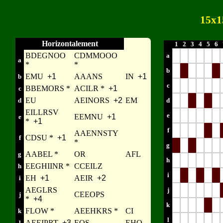
15x1
Horizontalement
1
2
3
4
5
6
BDEGNOO
CDMMOOO
a
a
*
*
b
EMU
+1
AAANS
IN
+1
b
c
BBEMORS *
ACILR *
+1
c
EU
AEINORS
+2
EM
d
d
EILLRSV
e
EEMNU
+1
e
*
+1
f
AAENNSTY
CDSU *
+1
f
*
g
AABEL *
OR
AFL
g
h
EEGHIINR *
CCEILZ
h
i
EH
+1
AEIR
+2
i
AEGLRS
j
CEEOPS
j
*
+4
k
FLOW *
AEEHKRS *
CI
k
l
AEEIPRT
+3
EOS
EHO
l