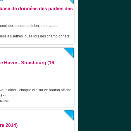
a base de données des parties des
cheminée, boustrophédon, triple appui,
ure à 8 lettres joués lors des championnats
Le Havre - Strasbourg (16
vous aider - chaque clic sur ce bouton affiche
s -).
cilien
re 2014)