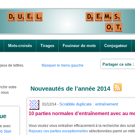
Mots-croisés
Tirages
Fouineur de mots
Conjugateur
Partager ce site :
jeux de lettres.
Masquer le menu gauche
ichir votre
Nouveautés de l'année 2014
e vous
Scrabble duplicate : entraînement
31/12/14 -
10 parties normales d'entraînement avec au m
que
Vous voulez vous entraîner efficacement à la recherche des scra
ue avec
Rejouez ces parties exceptionnelles
sélectionnées parmi un milli
b Start