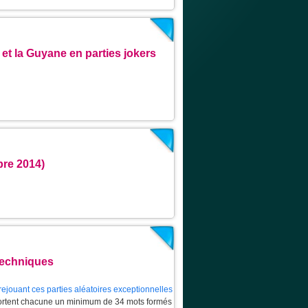
 et la Guyane en parties jokers
bre 2014)
techniques
rejouant ces parties aléatoires exceptionnelles
mportent chacune un minimum de 34 mots formés