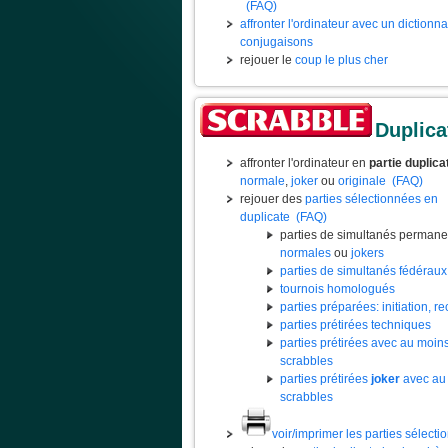
(FAQ)
affronter l'ordinateur avec un dictionn
conjugaisons
rejouer le
coup le plus cher
Duplica
affronter l'ordinateur en
partie duplica
normale
,
joker
ou
originale
(FAQ)
rejouer des
parties sélectionnées en
duplicate
(FAQ)
parties de simultanés permane
normales
ou
jokers
parties de simultanés fédéraux
tournois homologués
parties préparées: initiation, rec
parties prétirées techniques
parties prétirées avec au moin
scrabbles
parties prétirées
joker
avec au
scrabbles
voir/imprimer les parties sélect