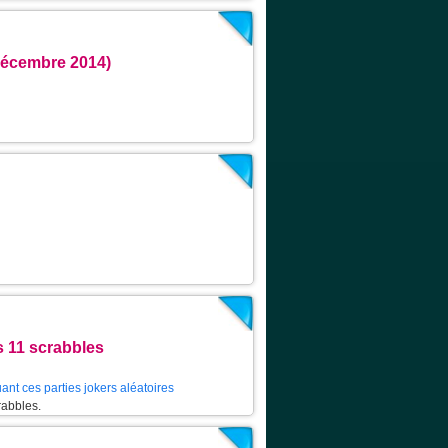
Décembre 2014)
s 11 scrabbles
ant ces parties jokers aléatoires
rabbles.