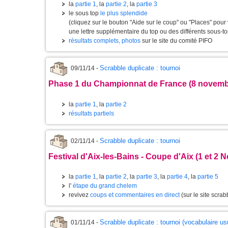
la
partie 1
, la
partie 2
, la
partie 3
le sous top
le plus splendide
(cliquez sur le bouton "Aide sur le coup" ou "Places" pour 
une lettre supplémentaire du top ou des différents sous-top
résultats complets, photos
sur le site du comité PIFO
Scrabble duplicate : tournoi
09/11/14 -
Phase 1 du Championnat de France (8 novemb
la
partie 1
, la
partie 2
résultats partiels
Scrabble duplicate : tournoi
02/11/14 -
Festival d'Aix-les-Bains - Coupe d'Aix (1 et 2
la
partie 1
, la
partie 2
, la
partie 3
, la
partie 4
, la
partie 5
l'
étape du grand chelem
revivez
coups et commentaires en direct
(sur le site scrabb
Scrabble duplicate : tournoi (vocabulaire us
01/11/14 -