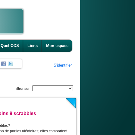
Quel ODS
Liens
Mon espace
S'identifier
filtrer sur :
oins 9 scrabbles
bbles?
on de parties aléatoires; elles comportent