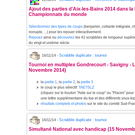
Ajout des parties d'Aix-les-Bains 2014 dans l
Championnats du monde
Sélectionnez des types de coups
(benjamin, collante intégrale, 
nonuple, ...) pour les rejouer interactivement.
Rejouez
ainsi ou
découvrez
les 41 scrabbles de longueur supérie
du vingt et unième siècle.
Scrabble duplicate : tournoi
16/11/14 -
Tournoi en multiplex Gondrecourt - Savigny - 
Novembre 2014)
la
partie 1
, la
partie 2
, la
partie 3
le coup le plus sélectif:
TAE?SLZ
(cliquez sur le bouton "Aide sur le coup" ou "Places" pour 
une lettre supplémentaire du top et des différents sous-top
résultats complets et photos
sur le site du comité Sud-Fran
Scrabble duplicate : tournoi
16/11/14 -
Simultané National avec handicap (15 Novemb