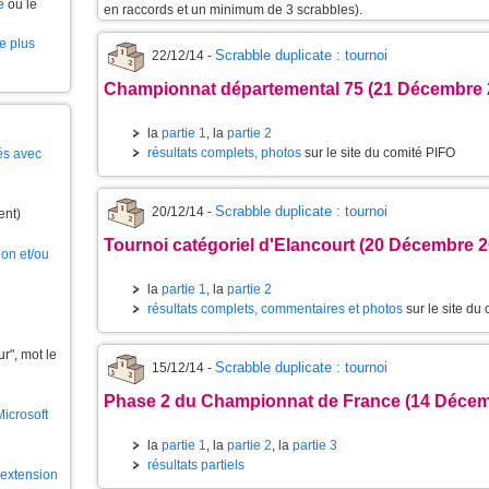
e
ou le
en raccords et un minimum de 3 scrabbles).
le plus
Scrabble duplicate : tournoi
22/12/14 -
Championnat départemental 75 (21 Décembre 
la
partie 1
, la
partie 2
résultats complets, photos
sur le site du comité PIFO
és avec
Scrabble duplicate : tournoi
20/12/14 -
ent)
Tournoi catégoriel d'Elancourt (20 Décembre 2
ion et/ou
la
partie 1
, la
partie 2
résultats complets, commentaires et photos
sur le site du
", mot le
Scrabble duplicate : tournoi
15/12/14 -
Phase 2 du Championnat de France (14 Décem
Microsoft
la
partie 1
, la
partie 2
, la
partie 3
résultats partiels
l'extension