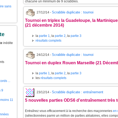
chacune un minimum de 9 scrabbles.
aire sans
Scrabble duplicate : tournoi
27/12/14 -
Tournoi en triplex la Guadeloupe, la Martinique
(21 décembre 2014)
te
la
partie 1
, la
partie 2
, la
partie 3
résultats complets
te
inédite
Scrabble duplicate : tournoi
24/12/14 -
nts
Tournoi en duplex Rouen Marseille (21 Décem
la
partie 1
, la
partie 2
, la
partie 3
les
résultats complets
ords ...
s 9
Scrabble duplicate : entraînement
23/12/14 -
 moins 11
5 nouvelles parties ODS6 d'entraînement très 
Entraînez vous efficacement à la recherche des maçonneries
en 
ionnées
(sélectionnées parmi un million de parties aléatoires, elles co