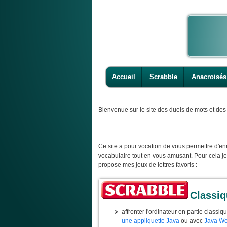
Accueil
Scrabble
Anacroisés
Bienvenue
sur le site des duels de mots et des 
Ce site a pour vocation de vous permettre d'enr
vocabulaire tout en vous amusant. Pour cela j
propose mes jeux de lettres favoris :
Classi
affronter l'ordinateur en partie classiq
une appliquette Java
ou avec
Java We