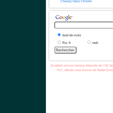
CheerpJ dans Chrome
duel-de-mots
ffsc.fr
web
Scrabble est une marque déposée de J.W. S
PLC, utilisée sous licence de Mattel Eur