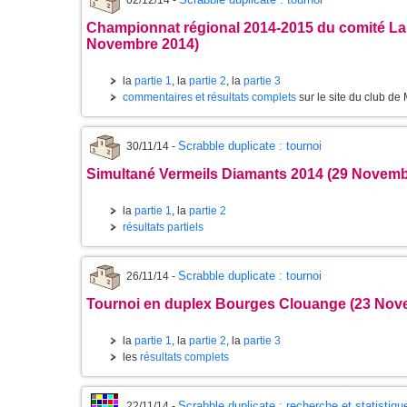
02/12/14 -
Championnat régional 2014-2015 du comité L
Novembre 2014)
la
partie 1
, la
partie 2
, la
partie 3
commentaires et résultats complets
sur le site du club de 
Scrabble duplicate : tournoi
30/11/14 -
Simultané Vermeils Diamants 2014 (29 Novemb
la
partie 1
, la
partie 2
résultats partiels
Scrabble duplicate : tournoi
26/11/14 -
Tournoi en duplex Bourges Clouange (23 Nov
la
partie 1
, la
partie 2
, la
partie 3
les
résultats complets
Scrabble duplicate : recherche et statistiqu
22/11/14 -