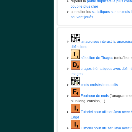
rejouer la
partie duplicate la plus chèr
coup le plus cher
consulter les
statistiques sur les mots 
souvent joués
anacroisés interactifs
,
anacrois
définitions
sélection de Tirages
(entraînem
tirages thématiques avec définit
images
mots-croisés interactifs
Fouineur de mots
("anagrammeur
plus long, cousins, ...)
Tutoriel pour utiliser Java avec 
Edge
Tutoriel pour utiliser Java avec 