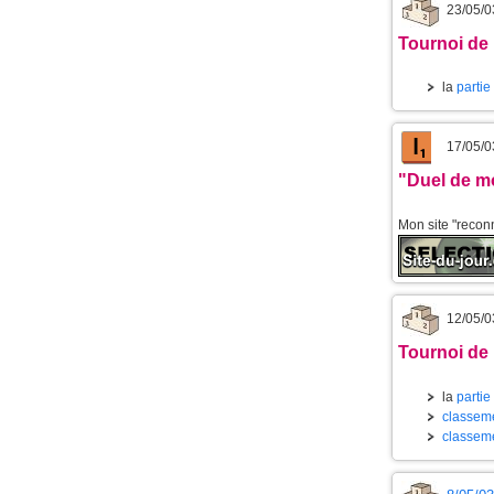
23/05/0
Tournoi de 
la
partie
17/05/0
"Duel de mo
Mon site "reconn
12/05/0
Tournoi de 
la
partie
classeme
classeme