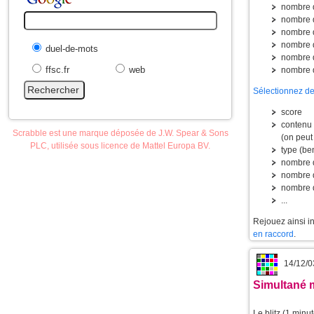
nombre 
nombre 
nombre d
nombre d
duel-de-mots
nombre d
ffsc.fr
web
nombre 
Sélectionnez d
score
contenu 
Scrabble est une marque déposée de J.W. Spear & Sons
(on peut
PLC, utilisée sous licence de Mattel Europa BV.
type (be
nombre d
nombre d
nombre 
...
Rejouez ainsi in
en raccord
.
14/12/0
Simultané m
Le blitz (1 minu