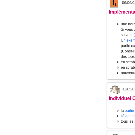
06/06/0
Implémentat
une nouv
Si vous 
suivant 
Un
exemp
partie e
(Conseil
des tops
en scrab
en scrab
nouveau 
31/05/0
Individuel 
la
partie
l'
étape d
tous les