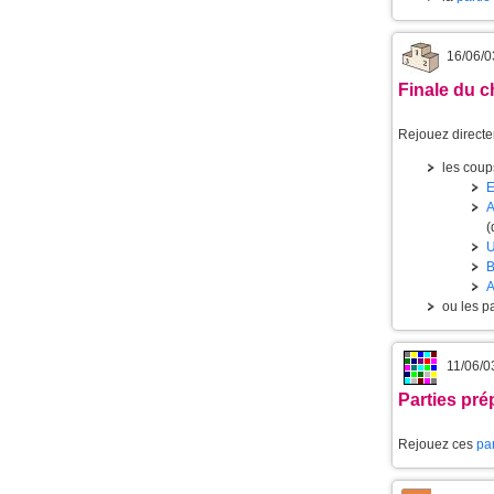
16/06/0
Finale du c
Rejouez directe
les coups
E
(
B
ou les pa
11/06/0
Parties pr
Rejouez ces
par