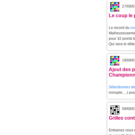
27/08/0
Le coup le 
Le record du
co
Malheureusemen
pour 32 points 
Qui sera le dét
18/08/0
Ajout des p
Championn
Sélectionnez de
nonuple, ...) po
09/08/0
Grilles co
Entrainez vous 