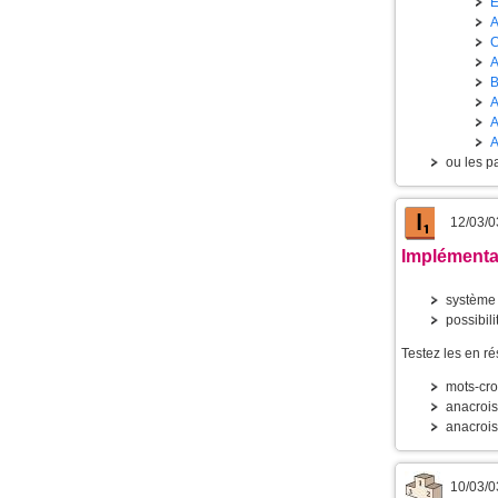
E
ou les pa
12/03/0
Implémentat
système 
possibili
Testez les en ré
mots-cr
anacroi
anacrois
10/03/0