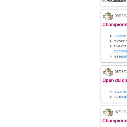
du
vocabulaire
08/08/0
Championnat
la
partie
revivez
et le ch
triompha
les
résul
08/08/0
Open du ch
la
partie
les
résul
07/08/0
Championnat