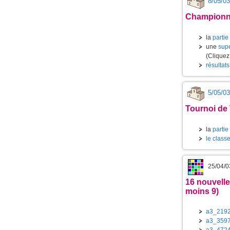
8/05/03
Championnat
la
partie
une
supe
(Cliquez
résultats
5/05/03
Tournoi de 
la
partie
le class
25/04/0
16 nouvelle
moins 9)
a3_219
a3_359