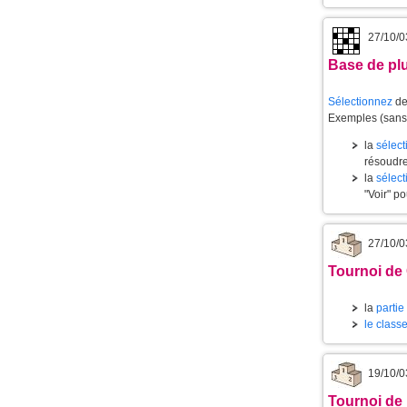
27/10/0
Base de plu
Sélectionnez
des
Exemples (sans 
la
sélect
résoudre
la
sélect
"Voir" po
27/10/0
Tournoi de
la
partie
le class
19/10/0
Tournoi de 