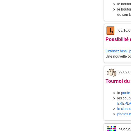
le bouto
le bouto
de son t
03/10/0
Possibilité 
Obtenez ainsi,
Une nouvelle opé
29/09/0
Tournoi du 
la
partie
les coups
EREPL
le class
photos 
26/09/0