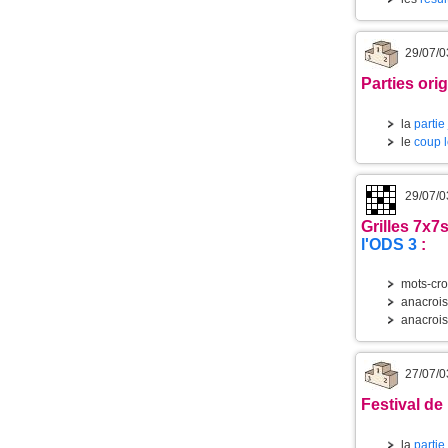
29/07/0
Parties orig
la
partie
le
coup l
29/07/0
Grilles 7x7
s
l'ODS 3
:
mots-cr
anacroi
anacrois
27/07/0
Festival de 
la
partie