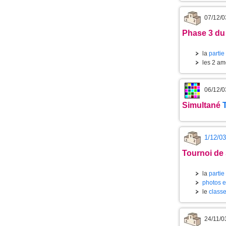
07/12/0
Phase 3 du
la
partie
les 2 am
06/12/0
Simultané
1/12/03
Tournoi de
la
partie
photos e
le
classe
24/11/0