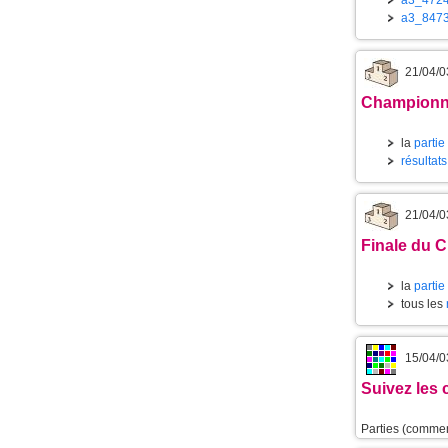
a3_472
a3_847
21/04/0
Championnat
la
partie
résultats
21/04/0
Finale du C
la
partie
tous les
15/04/0
Suivez les 
Parties (comment