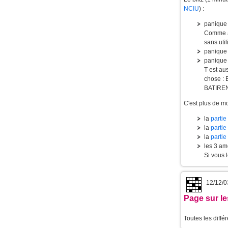
NCIU
) :
panique 
Comme à
sans util
panique
panique 
T est aus
chose : B
BATIRENT
C'est plus de mo
la
partie
la
partie
la
partie
les 3 am
Si vous 
12/12/0
Page sur le
Toutes les diffé