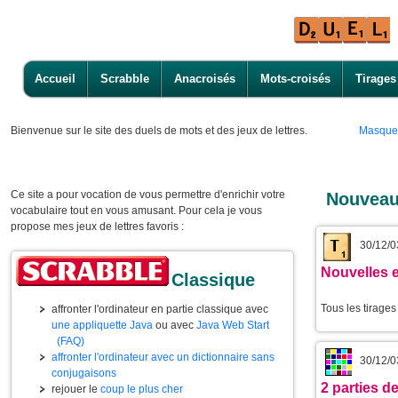
Accueil
Scrabble
Anacroisés
Mots-croisés
Tirages
Bienvenue
sur le site des duels de mots et des jeux de lettres.
Masque
Ce site a pour vocation de vous permettre d'enrichir votre
Nouveau
vocabulaire tout en vous amusant. Pour cela je vous
propose mes jeux de lettres favoris :
30/12/0
Nouvelles e
Classique
Tous les tirage
affronter l'ordinateur en partie classique avec
une appliquette Java
ou avec
Java Web Start
(FAQ)
affronter l'ordinateur avec un dictionnaire sans
30/12/0
conjugaisons
2 parties 
rejouer le
coup le plus cher