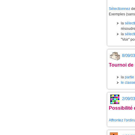
Sélectionnez
des
Exemples (sans 
la
sélect
résoudre
la
sélect
"Voir" po
8/09/03
Tournoi de 
la
partie
le class
2/09/03
Possibilité
Affrontez l'ordi