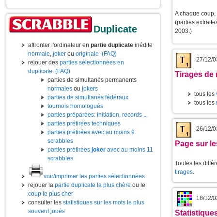
A chaque coup, 
(parties extrai
Duplicate
2003.)
affronter l'ordinateur en
partie duplicate
inédite
normale
,
joker
ou
originale
(FAQ)
27/12/0
rejouer des
parties sélectionnées en
duplicate
(FAQ)
Tirages de 
parties de simultanés permanents
normales
ou
jokers
tous les
parties de simultanés fédéraux
tous les
tournois homologués
parties préparées: initiation, records ...
parties prétirées techniques
26/12/0
parties prétirées avec au moins 9
scrabbles
Page sur le
parties prétirées
joker
avec au moins 11
scrabbles
Toutes les diffé
tirages
.
voir/imprimer les parties sélectionnées
rejouer la
partie duplicate la plus chère
ou le
coup le plus cher
18/12/0
consulter les
statistiques sur les mots le plus
souvent joués
Statistiqu