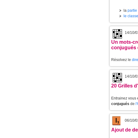
la
partie
le class
14/10/0
Un mots-cr
conjugués
Résolvez le
dir
14/10/0
20 Grilles 
Entrainez vous 
conjugués
de
l
06/10/0
Ajout de d