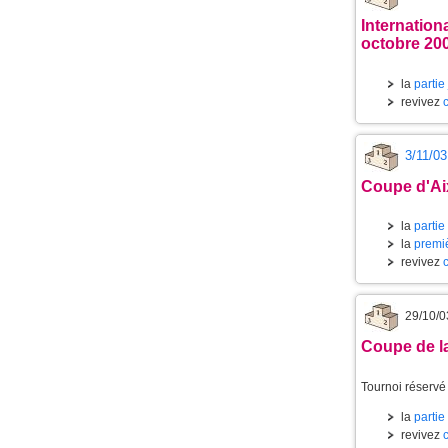
Internation
octobre 20
la
partie
revivez
3/11/03
Coupe d'Ai
la
partie
la
premi
revivez
29/10/0
Coupe de la
Tournoi réservé
la
partie
revivez