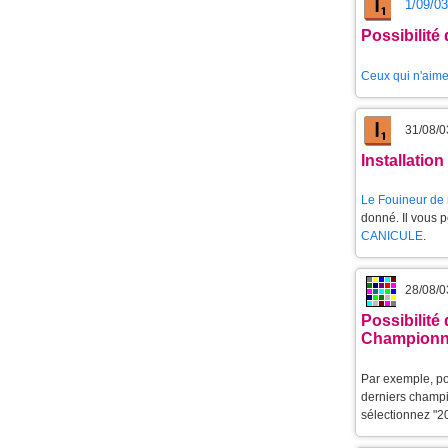
1/09/03
Possibilité
Ceux qui n'aimen
31/08/0
Installatio
Le
Fouineur de
donné. Il vous 
CANICULE
.
28/08/0
Possibilité
Championna
Par exemple, pou
derniers champ
sélectionnez "2