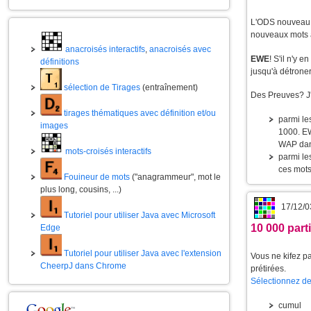
L'ODS nouveau e
nouveaux mots à
anacroisés interactifs
,
anacroisés avec
EWE
! S'il n'y 
définitions
jusqu'à détrone
sélection de Tirages
(entraînement)
Des Preuves? J'
tirages thématiques avec définition et/ou
parmi le
images
1000. EW
WAP dans
mots-croisés interactifs
parmi le
ces mots
Fouineur de mots
("anagrammeur", mot le
plus long, cousins, ...)
17/12/0
Tutoriel pour utiliser Java avec Microsoft
10 000 part
Edge
Tutoriel pour utiliser Java avec l'extension
Vous ne kifez p
CheerpJ dans Chrome
prétirées.
Sélectionnez de
cumul