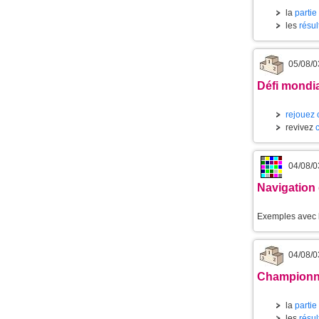
la
partie
les
résul
05/08/0
Défi mondia
rejouez 
revivez
04/08/0
Navigation 
Exemples avec 
04/08/0
Championnat
la
partie
les
résul