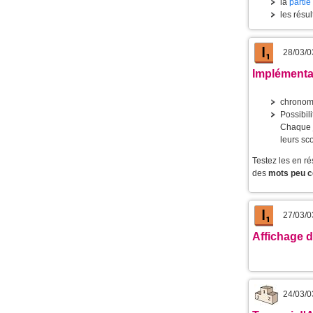
la
partie
les résu
28/03/0
Implémentat
chronomé
Possibil
Chaque j
leurs sc
Testez les en ré
des
mots peu c
27/03/0
Affichage 
24/03/0