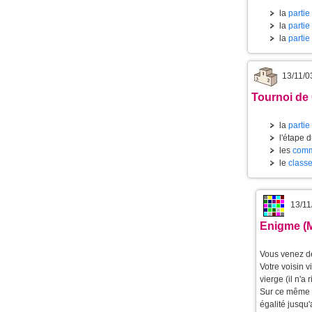
la
partie
la
partie
la
partie
13/11/0
Tournoi de 
la
partie
l'étape 
les
comm
le
classe
13/11
Enigme (M
Vous venez de
Votre voisin v
vierge (il n'a 
Sur ce même c
égalité jusqu'