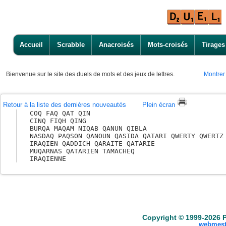
Accueil
Scrabble
Anacroisés
Mots-croisés
Tirages
Bienvenue
sur le site des duels de mots et des jeux de lettres.
Montrer
Retour à la liste des dernières nouveautés
Plein écran
COQ FAQ QAT QIN

CINQ FIQH QING

BURQA MAQAM NIQAB QANUN QIBLA

NASDAQ PAQSON QANOUN QASIDA QATARI QWERTY QWERTZ 
IRAQIEN QADDICH QARAITE QATARIE

MUQARNAS QATARIEN TAMACHEQ

Accueil
Scrabble
Anacroisés
Mots-croisé
Copyright © 1999-2026 P
webmest