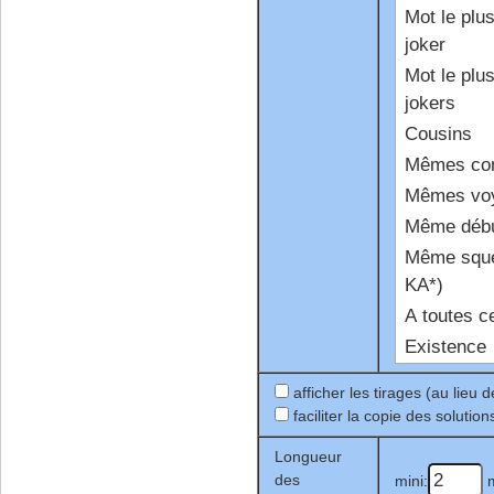
Mot le plu
joker
Mot le plu
jokers
Cousins
Mêmes co
Mêmes voy
Même déb
Même squel
KA*)
A toutes ce
Existence
afficher les tirages (au lieu 
faciliter la copie des solution
Longueur
des
mini:
m