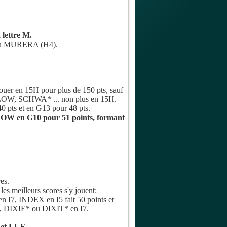
lettre M.
 ou MURERA (H4).
er en 15H pour plus de 150 pts, sauf
OW, SCHWA* ... non plus en 15H.
0 pts et en G13 pour 48 pts.
W en G10 pour 51 points, formant
es.
es meilleurs scores s'y jouent:
en I7, INDEX en I5 fait 50 points et
ts, DIXIE* ou DIXIT* en I7.
 et LUE.