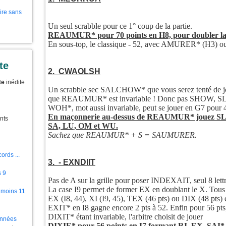
aire sans
Un seul scrabble pour ce 1° coup de la partie.
REAUMUR* pour 70 points en H8, pour doubler la 
En sous-top, le classique - 52, avec AMURER* (H3)
te
2. CWAOLSH
te
inédite
Un scrabble sec SALCHOW* que vous serez tenté de jou
que REAUMUR* est invariable ! Donc pas SHOW, SL
WOH*, mot aussi invariable, peut se jouer en G7 pour 4
En maçonnerie au-dessus de REAUMUR* jouez SLO
nts
SA, LU, OM et WU.
Sachez que REAUMUR* + S = SAUMURER.
ords ...
3. - EXNDIIT
s 9
Pas de A sur la grille pour poser INDEXAIT, seul 8 lettr
La case I9 permet de former EX en doublant le X. Tous l
 moins 11
EX (I8, 44), XI (I9, 45), TEX (46 pts) ou DIX (48 pts) 
EXIT* en I8 gagne encore 2 pts à 52. Enfin pour 56 p
DIXIT* étant invariable, l'arbitre choisit de jouer
ionnées
DIXIE* pour 56 points en I7 formant RI, EX, SAI*