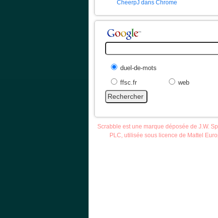
CheerpJ dans Chrome
duel-de-mots
ffsc.fr
web
Scrabble est une marque déposée de J.W. S
PLC, utilisée sous licence de Mattel Eur