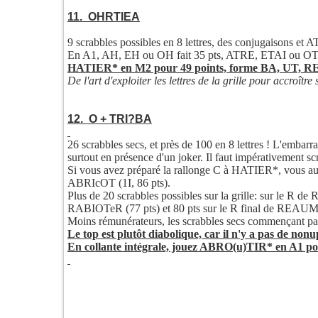
11. OHRTIEA
9 scrabbles possibles en 8 lettres, des conjugaison
En A1, AH, EH ou OH fait 35 pts, ATRE, ETAI ou OTA
HATIER* en M2 pour 49 points, forme BA, UT,
De l'art d'exploiter les lettres de la grille pour accroître
12. O + TRI?BA
26 scrabbles secs, et près de 100 en 8 lettres ! L'embarr
surtout en présence d'un joker. Il faut impérativement sc
Si vous avez préparé la rallonge C à HATIER*, vous a
ABRIcOT (1I, 86 pts).
Plus de 20 scrabbles possibles sur la grille: sur le
RABIOTeR (77 pts) et 80 pts sur le R final de REA
Moins rémunérateurs, les scrabbles secs commençant pa
Le top est plutôt diabolique, car il n'y a pas de nonu
En collante intégrale, jouez ABRO(u)TIR* en A1 po