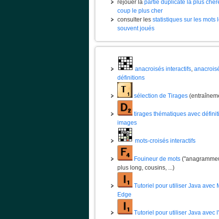
rejouer la
partie duplicate la plus chèr
coup le plus cher
consulter les
statistiques sur les mots 
souvent joués
anacroisés interactifs
,
anacrois
définitions
sélection de Tirages
(entraînem
tirages thématiques avec définit
images
mots-croisés interactifs
Fouineur de mots
("anagrammeur
plus long, cousins, ...)
Tutoriel pour utiliser Java avec 
Edge
Tutoriel pour utiliser Java avec 