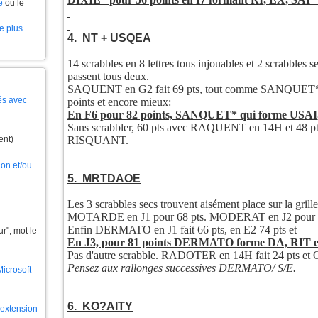
e
ou le
le plus
4. NT + USQEA
14 scrabbles en 8 lettres tous injouables et 2 scrab
passent tous deux.
SAQUENT en G2 fait 69 pts, tout comme SANQUET*. Ce
és avec
points et encore mieux:
En F6 pour 82 points, SANQUET* qui forme USA
Sans scrabbler, 60 pts avec RAQUENT en 14H et 48
ent)
RISQUANT.
ion et/ou
5. MRTDAOE
Les 3 scrabbles secs trouvent aisément place sur la grille
MOTARDE en J1 pour 68 pts. MODERAT en J2 pour 71 
Enfin DERMATO en J1 fait 66 pts, en E2 74 pts et
", mot le
En J3, pour 81 points DERMATO forme DA, RIT 
Pas d'autre scrabble. RADOTER en 14H fait 24 pts et
Pensez aux rallonges successives DERMATO/ S/E.
Microsoft
6. KO?AITY
l'extension