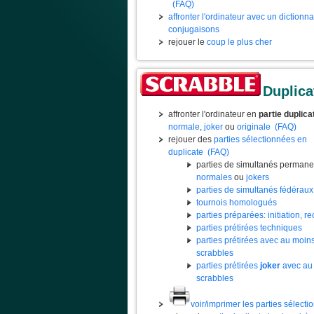
(FAQ)
affronter l'ordinateur avec un dictionn
conjugaisons
rejouer le
coup le plus cher
Duplica
affronter l'ordinateur en
partie duplica
normale
,
joker
ou
originale
(FAQ)
rejouer des
parties sélectionnées en
duplicate
(FAQ)
parties de simultanés permane
normales
ou
jokers
parties de simultanés fédéraux
tournois homologués
parties préparées: initiation, rec
parties prétirées techniques
parties prétirées avec au moin
scrabbles
parties prétirées
joker
avec au
scrabbles
voir/imprimer les parties sélect