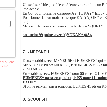
Un seul scrabble possible en 8 lettres, sur un I ou u
implaçable.
En G3, pour former le classique AY, TOKAY* fait 57 p
Pour former le non moins classique KA, YApOK* en 
pts).
Mais en 8A, pour s'achever sur le N de SANQUET*,
et
on atteint 99 points avec (r)YOKAN* (8A).
7. - MEESNEU
Deux scrabbles secs MENEUSE et EUMENES* qui scrabb
pear & Sons
MENEUSES en 6A fait 61 pts, ENUMERES en A3 fai
opa BV.
en 5H 68 pts.
En scrabbles secs, EUMENES* pour 66 pts en G1, ME
EUMENES* passe en quadruple K5 pour 111 poin
EXON*.
Si on ne parvient pas à scrabbler, EUMES 41 pts en 
8. SCUOFSH