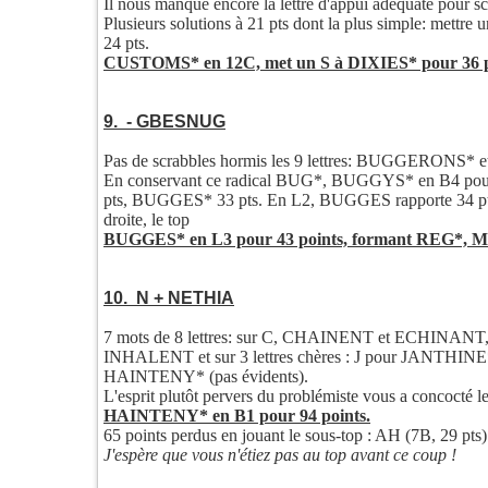
Il nous manque encore la lettre d'appui adéquate pour
Plusieurs solutions à 21 pts dont la plus simple: mett
24 pts.
CUSTOMS* en 12C, met un S à DIXIES* pour 36 p
9. - GBESNUG
Pas de scrabbles hormis les 9 lettres: BUGGERON
En conservant ce radical BUG*, BUGGYS* en B4 pou
pts, BUGGES* 33 pts. En L2, BUGGES rapporte 34 pts e
droite, le top
BUGGES* en L3 pour 43 points, formant REG*,
10. N + NETHIA
7 mots de 8 lettres: sur C, CHAINENT et ECHINANT
INHALENT et sur 3 lettres chères : J pour JANTHI
HAINTENY* (pas évidents).
L'esprit plutôt pervers du problémiste vous a concocté l
HAINTENY* en B1 pour 94 points.
65 points perdus en jouant le sous-top : AH (7B, 29 pts
J'espère que vous n'étiez pas au top avant ce coup !