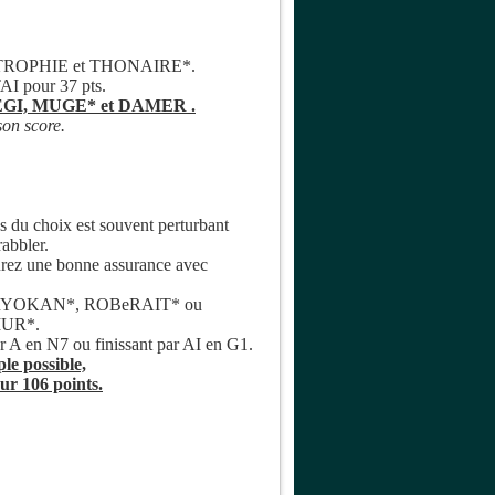
s et ATROPHIE et THONAIRE*.
I pour 37 pts.
 REGI, MUGE* et DAMER .
 son score.
as du choix est souvent perturbant
rabbler.
urez une bonne assurance avec
 R de RYOKAN*, ROBeRAIT* ou
UMUR*.
r A en N7 ou finissant par AI en G1.
ple possible,
ur 106 points.