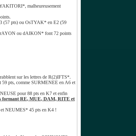
n R, YAKITORI*, malheureusement
oints.
E3 (57 pts) ou OsTYAK* en E2 (59
 TrAYON ou dAIKON* font 72 points
lent sur les lettres de R(2)IFTS*.
t 59 pts, comme SURMENEE en A6 et
NEUSE pour 88 pts en K7 et enfin
ts formant RE, MUE, DAM, RITE et
K5 et NEUMES* 45 pts en K4 !