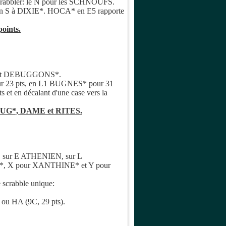
 scrabbler: le N pour les SCHNOUFS.
re un S à DIXIE*. HOCA* en E5 rapporte
oints.
S* et DEBUGGONS*.
r 23 pts, en L1 BUGNES* pour 31
t en décalant d'une case vers la
 MUG*, DAME et RITES.
, sur E ATHENIEN, sur L
NE*, X pour XANTHINE* et Y pour
e scrabble unique:
) ou HA (9C, 29 pts).