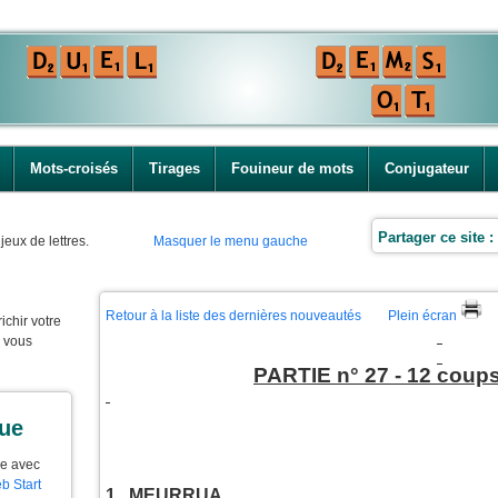
Mots-croisés
Tirages
Fouineur de mots
Conjugateur
Partager ce site :
jeux de lettres.
Masquer le menu gauche
Retour à la liste des dernières nouveautés
Plein écran
ichir votre
e vous
PARTIE n° 27 - 12 coups
que
ue avec
b Start
1. MEURRUA