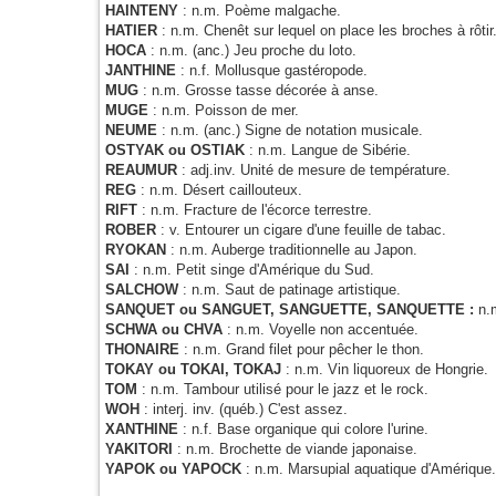
HAINTENY
: n.m. Poème malgache.
HATIER
: n.m. Chenêt sur lequel on place les broches à rôtir
HOCA
: n.m. (anc.) Jeu proche du loto.
JANTHINE
: n.f. Mollusque gastéropode.
MUG
: n.m. Grosse tasse décorée à anse.
MUGE
: n.m. Poisson de mer.
NEUME
: n.m. (anc.) Signe de notation musicale.
OSTYAK ou OSTIAK
: n.m. Langue de Sibérie.
REAUMUR
: adj.inv. Unité de mesure de température.
REG
: n.m. Désert caillouteux.
RIFT
: n.m. Fracture de l'écorce terrestre.
ROBER
: v. Entourer un cigare d'une feuille de tabac.
RYOKAN
: n.m. Auberge traditionnelle au Japon.
SAI
: n.m. Petit singe d'Amérique du Sud.
SALCHOW
: n.m. Saut de patinage artistique.
SANQUET ou SANGUET, SANGUETTE, SANQUETTE :
n.
SCHWA ou CHVA
: n.m. Voyelle non accentuée.
THONAIRE
: n.m. Grand filet pour pêcher le thon.
TOKAY ou TOKAI, TOKAJ
: n.m. Vin liquoreux de Hongrie.
TOM
: n.m. Tambour utilisé pour le jazz et le rock.
WOH
: interj. inv. (québ.) C'est assez.
XANTHINE
: n.f. Base organique qui colore l'urine.
YAKITORI
: n.m. Brochette de viande japonaise.
YAPOK ou YAPOCK
: n.m. Marsupial aquatique d'Amérique.