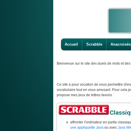
Accueil
Scrabble
Anacroisés
Bienvenue
sur le site des duels de mots et des 
Ce site a pour vocation de vous permettre d'enr
vocabulaire tout en vous amusant. Pour cela j
propose mes jeux de lettres favoris :
Classi
affronter l'ordinateur en partie classiq
une appliquette Java
ou avec
Java We