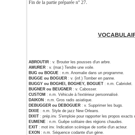
Fin de la partie préparée n° 27.
VOCABULAI
ABROUTIR
: v. Brouter les pousses d'un arbre.
AMURER
: v. (mar.) Tendre une voile.
BUG ou BOGUE
: n.m. Anomalie dans un programme.
BUGGE ou BOGUER
: v. (inf.) Tomber en panne.
BUGGY ou BOGHEI, BOGHEY, BOGUET
: n.m. Cabriolet.
BUGNER ou BEUGNER
: v. Cabosser.
CUSTOM
: n.m. Véhicule à l'extérieur personnalisé.
DAIKON
: n.m. Gros radis asiatique.
DEBUGGER ou DEBOGUER
: v. Supprimer les bugs.
DIXIE
: n.m. Style de jazz New Orleans.
DIXIT
: prép.inv. S'emploie pour rapporter les propos exacts 
EUMENE
: n.m. Guêpe solitaire des régions chaudes.
EXIT
: mot inv. Indication scénique de sortie d'un acteur.
EXON
: n.m. Séquence codante d'un gène.