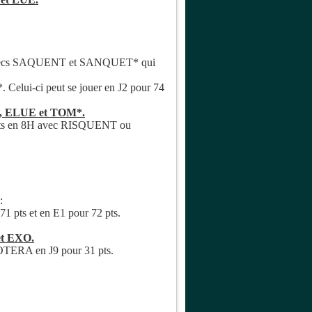
bles secs SAQUENT et SANQUET* qui
lui-ci peut se jouer en J2 pour 74
I, ELUE et TOM*.
 pts en 8H avec RISQUENT ou
:
pts et en E1 pour 72 pts.
et EXO.
 OTERA en J9 pour 31 pts.