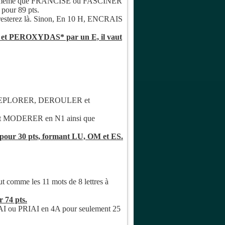
e même que FRANCISE ou FASCINER
our 89 pts.
esterez là. Sinon, En 10 H, ENCRAIS
et PEROXYDAS* par un E, il vaut
 DEPLORER, DEROULER et
 et MODERER en N1 ainsi que
ur 30 pts, formant LU, OM et ES.
t comme les 11 mots de 8 lettres à
74 pts.
RAI ou PRIAI en 4A pour seulement 25