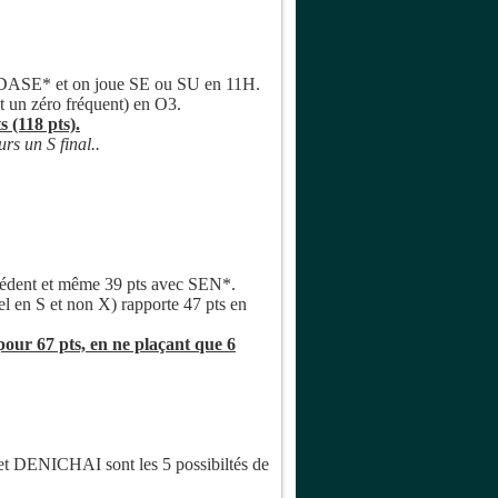
XYDASE* et on joue SE ou SU en 11H.
t un zéro fréquent) en O3.
 (118 pts).
s un S final..
cédent et même 39 pts avec SEN*.
 en S et non X) rapporte 47 pts en
our 67 pts, en ne plaçant que 6
DENICHAI sont les 5 possibiltés de