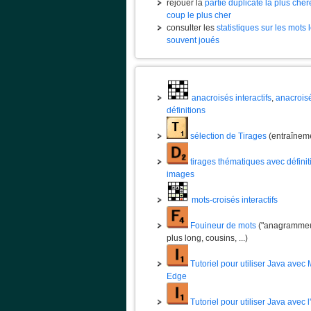
rejouer la
partie duplicate la plus chèr
coup le plus cher
consulter les
statistiques sur les mots 
souvent joués
anacroisés interactifs
,
anacrois
définitions
sélection de Tirages
(entraînem
tirages thématiques avec définit
images
mots-croisés interactifs
Fouineur de mots
("anagrammeur
plus long, cousins, ...)
Tutoriel pour utiliser Java avec 
Edge
Tutoriel pour utiliser Java avec 