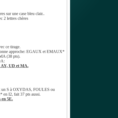
es sur une case bleu clair..
2 lettres chères
ec ce tirage.
une bonne approche: EGAUX et EMAUX*
A (38 pts).
YDA:
 AY, UD et MA.
ant un S à OXYDAS, FOULES ou
 I2, fait 37 pts aussi.
 en 5E.