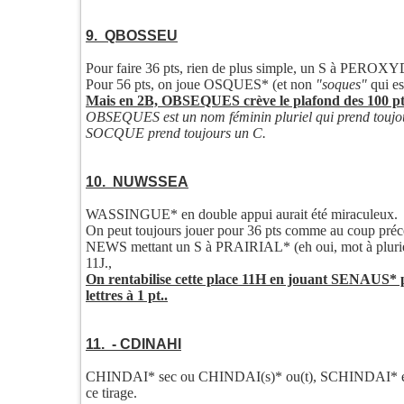
9. QBOSSEU
Pour faire 36 pts, rien de plus simple, un S à PERO
Pour 56 pts, on joue OSQUES* (et non
"soques"
qui es
Mais en 2B, OBSEQUES crève le plafond des 100 pts
OBSEQUES est un nom féminin pluriel qui prend toujour
SOCQUE prend toujours un C.
10. NUWSSEA
WASSINGUE* en double appui aurait été miraculeux.
On peut toujours jouer pour 36 pts comme au coup pré
NEWS mettant un S à PRAIRIAL* (eh oui, mot à pluriel
11J.,
On rentabilise cette place 11H en jouant SENAUS* p
lettres à 1 pt..
11. - CDINAHI
CHINDAI* sec ou CHINDAI(s)* ou(t), SCHINDAI* et 
ce tirage.