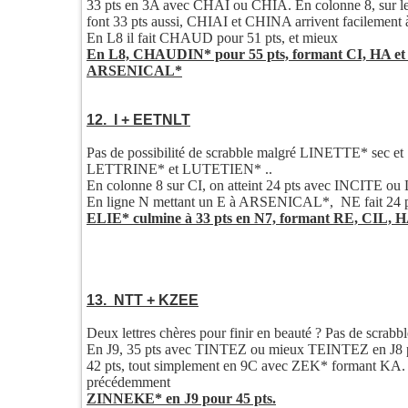
33 pts en 3A avec CHAI ou CHIA. En colonne 8, sur
font 33 pts aussi, CHIAI et CHINA arrivent facilement à
En L8 il fait CHAUD pour 51 pts, et mieux
En L8, CHAUDIN* pour 55 pts, formant CI, HA et gl
ARSENICAL*
12. I + EETNLT
Pas de possibilité de scrabble malgré LINETTE* sec et 
LETTRINE* et LUTETIEN* ..
En colonne 8 sur CI, on atteint 24 pts avec INCITE ou
En ligne N mettant un E à ARSENICAL*, NE fait 24 pts
ELIE* culmine à 33 pts en N7, formant RE, CIL
13. NTT + KZEE
Deux lettres chères pour finir en beauté ? Pas de scrabb
En J9, 35 pts avec TINTEZ ou mieux TEINTEZ en J8 p
42 pts, tout simplement en 9C avec ZEK* formant KA.
précédemment
ZINNEKE* en J9 pour 45 pts.