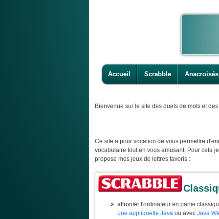
Accueil
Scrabble
Anacroisés
Bienvenue
sur le site des duels de mots et des 
Ce site a pour vocation de vous permettre d'enr
vocabulaire tout en vous amusant. Pour cela j
propose mes jeux de lettres favoris :
Classi
affronter l'ordinateur en partie classiq
une appliquette Java
ou avec
Java We