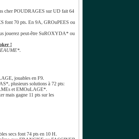
 moins cher POUDRAGES sur UD fait 64
 font 70 pts. En 9A, GROuPEES ou
vous jouerez peut-être SuROXYDA* ou
oker !
de HEAUME*.
AGE, jouables en F9.
*, plusieurs solutions à 72 pts:
MEs et EMOuLAGE*.
r mais gagne 11 pts sur les
bbles secs font 74 pts en 10 H.