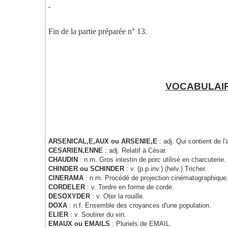
Fin de la partie préparée n° 13.
VOCABULAI
ARSENICAL,E,AUX ou ARSENIE,E
: adj. Qui contient de l'
CESARIEN,ENNE
: adj. Relatif à César.
CHAUDIN
: n.m. Gros intestin de porc utilisé en charcuterie.
CHINDER ou SCHINDER
: v. (p.p.inv.) (helv.) Tricher.
CINERAMA
: n.m. Procédé de projection cinématographique
CORDELER
: v. Tordre en forme de corde.
DESOXYDER
: v. Oter la rouille.
DOXA
: n.f. Ensemble des croyances d'une population.
ELIER
: v. Soutirer du vin.
EMAUX ou EMAILS
: Pluriels de EMAIL.