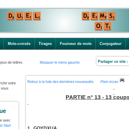
Mots-croisés
Tirages
Fouineur de mots
Conjugateur
Partager ce site :
jeux de lettres.
Masquer le menu gauche
Retour à la liste des dernières nouveautés
Plein écran
ichir votre
e vous
PARTIE n° 13 - 13 coups
que
ue avec
b Start
1. GOYDXUA