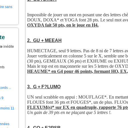
aire sans
Impossible de jouer un mot en posant une des lettres chèr
DOUX, DOXA* et YOGA font 28 pts. Le seul mot avec 
OXYDA fait 50 pts, on le joue en H4.
te
2. GU + MEEAH
te
inédite
HUMECTAGE, seul 9 lettres. Pas de 8 ni de 7 lettres av
Jouer verticalement en colonne 5 sur le X, semble 
(30 pts), GEMEAUX (36 pts) et EXHUME ou EXHUM
Mais le top est en maçonnerie sur les 5 lettres de OX
nts
HEAUME* en G4 pour 46 points, formant HO, EX,
3. G + F?LUMO
ords ...
UN seul scrabble en appui : MOUFLAGE*. En mett
s 9
FLOUES font 36 pts et FOUGES*, un de plus. FLUOs* en
FLEXUM(s)* sur EX en quadruple, rapporte 76 pts
 moins 11
Un gain de 39 pts en ne plaçant que 5 lettres !.
ionnées
4. GO + E?PSR