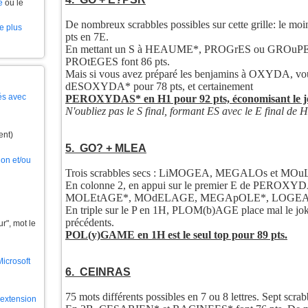
e
ou le
De nombreux scrabbles possibles sur cette grille: le
le plus
pts en 7E.
En mettant un S à HEAUME*, PROGrES ou GROuPES
PROtEGES font 86 pts.
Mais si vous avez préparé les benjamins à OXYDA, 
dESOXYDA* pour 78 pts, et certainement
és avec
PEROXYDAS* en H1 pour 92 pts, économisant le j
N'oubliez pas le S final, formant ES avec le E final 
ent)
5. GO? + MLEA
ion et/ou
Trois scrabbles secs : LiMOGEA, MEGALOs et MOuL
En colonne 2, en appui sur le premier E de PEROXYDAS
MOLEtAGE*, MOdELAGE, MEGApOLE*, LOGEA
En triple sur le P en 1H, PLOM(b)AGE place mal le joke
précédents.
", mot le
POL(y)GAME en 1H est le seul top pour 89 pts.
Microsoft
6. CEINRAS
75 mots différents possibles en 7 ou 8 lettres. Sept scra
l'extension