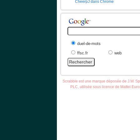
CheerpJ dans Chrome
duel-de-mots
ffsc.fr
web
Scrabble est une marque déposée de J.W. S
PLC, utilisée sous licence de Mattel Eur