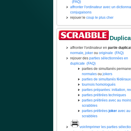
(FAQ)
affronter l'ordinateur avec un dictionn
conjugaisons
rejouer le
coup le plus cher
Duplica
affronter l'ordinateur en
partie duplica
normale
,
joker
ou
originale
(FAQ)
rejouer des
parties sélectionnées en
duplicate
(FAQ)
parties de simultanés permane
normales
ou
jokers
parties de simultanés fédéraux
tournois homologués
parties préparées: initiation, rec
parties prétirées techniques
parties prétirées avec au moin
scrabbles
parties prétirées
joker
avec au
scrabbles
voir/imprimer les parties sélect