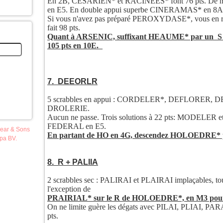
En 2B, CESARIEN* et RACINEES* font 76 pts. D
en E5. En double appui superbe CINERAMAS* en 8A p
Si vous n'avez pas préparé PEROXYDASE*, vous en r
fait 98 pts.
Quant à ARSENIC, suffixant HEAUME* par un S 
105 pts en 10E.
7. DEEORLR
5 scrabbles en appui : CORDELER*, DEFLORER,
DROLERIE.
Aucun ne passe. Trois solutions à 22 pts: MODELER
FEDERAL en E5.
pear & Sons
En partant de HO en 4G, descendez HOLOEDRE* po
opa BV.
8. R + PALIIA
2 scrabbles sec : PALIRAI et PLAIRAI implaçables, tou
l'exception de
PRAIRIAL* sur le R de HOLOEDRE*, en M3 pour 
On ne limite guère les dégats avec PILAI, PLIAI, PA
pts.