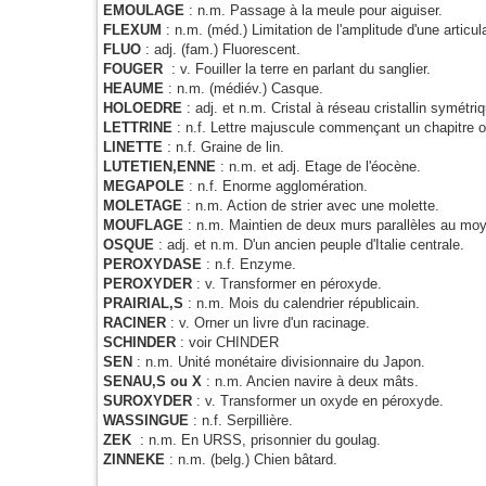
EMOULAGE
: n.m. Passage à la meule pour aiguiser.
FLEXUM
: n.m. (méd.) Limitation de l'amplitude d'une articul
FLUO
: adj. (fam.) Fluorescent.
FOUGER
: v. Fouiller la terre en parlant du sanglier.
HEAUME
: n.m. (médiév.) Casque.
HOLOEDRE
: adj. et n.m. Cristal à réseau cristallin symétri
LETTRINE
: n.f. Lettre majuscule commençant un chapitre 
LINETTE
: n.f. Graine de lin.
LUTETIEN,ENNE
: n.m. et adj. Etage de l'éocène.
MEGAPOLE
: n.f. Enorme agglomération.
MOLETAGE
: n.m. Action de strier avec une molette.
MOUFLAGE
: n.m. Maintien de deux murs parallèles au moy
OSQUE
: adj. et n.m. D'un ancien peuple d'Italie centrale.
PEROXYDASE
: n.f. Enzyme.
PEROXYDER
: v. Transformer en péroxyde.
PRAIRIAL,S
: n.m. Mois du calendrier républicain.
RACINER
: v. Orner un livre d'un racinage.
SCHINDER
: voir CHINDER
SEN
: n.m. Unité monétaire divisionnaire du Japon.
SENAU,S ou X
: n.m. Ancien navire à deux mâts.
SUROXYDER
: v. Transformer un oxyde en péroxyde.
WASSINGUE
: n.f. Serpillière.
ZEK
: n.m. En URSS, prisonnier du goulag.
ZINNEKE
: n.m. (belg.) Chien bâtard.