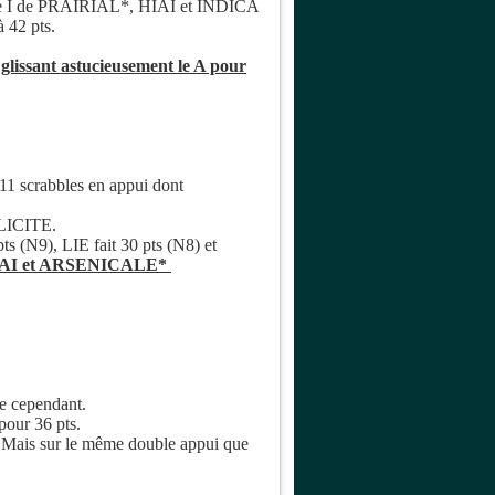
 le I de PRAIRIAL*, HIAI et INDICA
 42 pts.
issant astucieusement le A pour
11 scrabbles en appui dont
 LICITE.
 (N9), LIE fait 30 pts (N8) et
, HAI et ARSENICALE*
le cependant.
our 36 pts.
 Mais sur le même double appui que