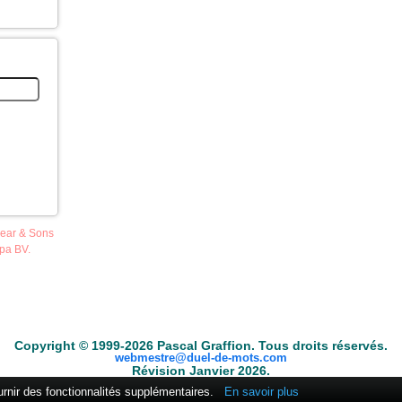
pear & Sons
opa BV.
ble
Anacroisés
Mots-croisés
Tirages
Fouineur de mots
Conjugateur
Copyright © 1999-2026 Pascal Graffion. Tous droits réservés.
webmestre@duel-de-mots.com
Révision Janvier 2026.
ournir des fonctionnalités supplémentaires.
En savoir plus