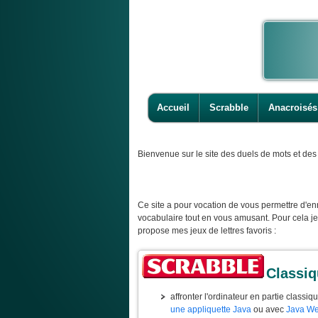
Accueil
Scrabble
Anacroisés
Bienvenue
sur le site des duels de mots et des 
Ce site a pour vocation de vous permettre d'enr
vocabulaire tout en vous amusant. Pour cela j
propose mes jeux de lettres favoris :
Classi
affronter l'ordinateur en partie classiq
une appliquette Java
ou avec
Java We