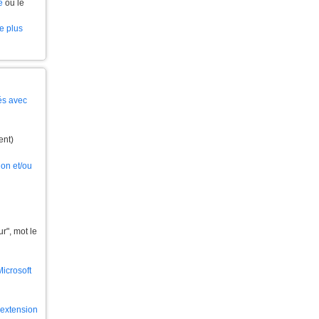
e
ou le
le plus
és avec
ent)
ion et/ou
", mot le
Microsoft
l'extension