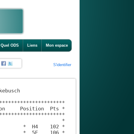
Quel ODS
Liens
Mon espace
S'identifier
ebusch

**********************

on     Position  Pts *

**********************

                     *

        *  H4    102 *

        *  5E    106 *
