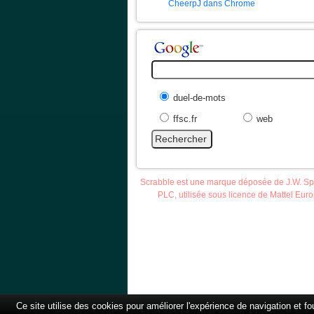
CheerpJ dans Chrome
duel-de-mots
ffsc.fr
web
Scrabble est une marque déposée de J.W. S
PLC, utilisée sous licence de Mattel Eur
Accueil
Scrab
Ce site utilise des cookies pour améliorer l'expérience de navigation et f