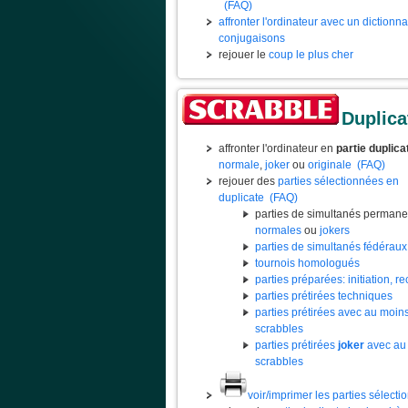
(FAQ)
affronter l'ordinateur avec un dictionn
conjugaisons
rejouer le
coup le plus cher
Duplica
affronter l'ordinateur en
partie duplica
normale
,
joker
ou
originale
(FAQ)
rejouer des
parties sélectionnées en
duplicate
(FAQ)
parties de simultanés permane
normales
ou
jokers
parties de simultanés fédéraux
tournois homologués
parties préparées: initiation, rec
parties prétirées techniques
parties prétirées avec au moin
scrabbles
parties prétirées
joker
avec au
scrabbles
voir/imprimer les parties sélect