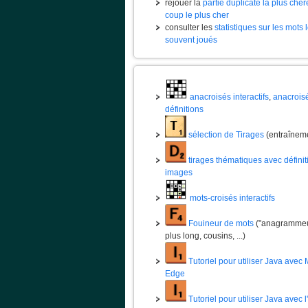
rejouer la
partie duplicate la plus chèr
coup le plus cher
consulter les
statistiques sur les mots 
souvent joués
anacroisés interactifs
,
anacrois
définitions
sélection de Tirages
(entraînem
tirages thématiques avec définit
images
mots-croisés interactifs
Fouineur de mots
("anagrammeur
plus long, cousins, ...)
Tutoriel pour utiliser Java avec 
Edge
Tutoriel pour utiliser Java avec 