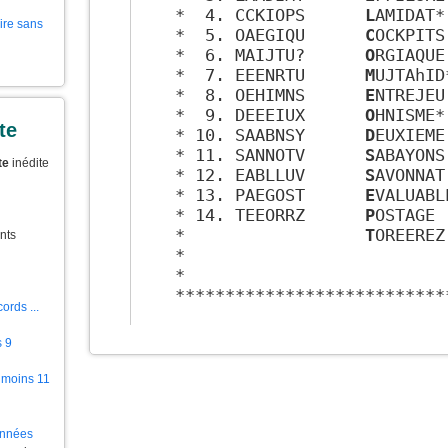
 *  4. CCKIOPS      
L
AMIDAT*
aire sans
 *  5. OAEGIQU      
C
OCKPITS
 *  6. MAIJTU?      
O
RGIAQUE
 *  7. EEENRTU      
M
UJTAhID
 *  8. OEHIMNS      
E
NTREJEU
 *  9. DEEEIUX      
O
HNISME*
te
 * 10. SAABNSY      
D
EUXIEME
 * 11. SANNOTV      
S
ABAYONS
te
inédite
 * 12. EABLLUV      
S
AVONNAT
 * 13. PAEGOST      
E
VALUABL
 * 14. TEEORRZ      
P
OSTAGE 
 *                  
T
OREEREZ
nts
 *                          
 *                          
 ***************************
ords ...
s 9
 moins 11
ionnées