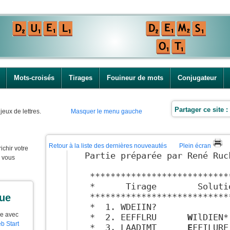
Mots-croisés
Tirages
Fouineur de mots
Conjugateur
Partager ce site :
jeux de lettres.
Masquer le menu gauche
Retour à la liste des dernières nouveautés
Plein écran
ichir votre
Partie préparée par René Ruck
e vous
 ***************************
 *      Tirage        Soluti
 ***************************
que
 *  1. WDEIIN?              
ue avec
 *  2. EEFFLRU      
W
IlDIEN*
b Start
 *  3. LAADIMT      
E
FFILURE