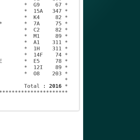
        *  G9     67 *

        *  15A   347 *

        *  K4     82 *

*       *  7A     75 *

        *  C2     82 *

        *  M1     89 *

        *  A1    311 *

        *  1H    311 *

        *  14F    74 *

E       *  E5     78 *

        *  12I    89 *

        *  O8    203 *

                     *

        Total : 
2016
 *

**********************
