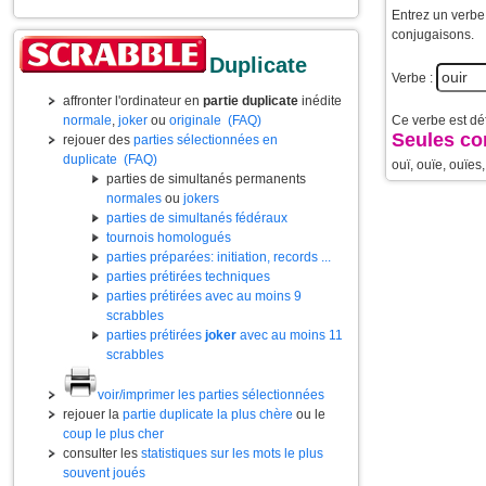
Entrez un verbe 
conjugaisons.
Duplicate
Verbe :
affronter l'ordinateur en
partie duplicate
inédite
Ce verbe est déf
normale
,
joker
ou
originale
(FAQ)
Seules co
rejouer des
parties sélectionnées en
duplicate
(FAQ)
ouï, ouïe, ouïes
parties de simultanés permanents
normales
ou
jokers
parties de simultanés fédéraux
tournois homologués
parties préparées: initiation, records ...
parties prétirées techniques
parties prétirées avec au moins 9
scrabbles
parties prétirées
joker
avec au moins 11
scrabbles
voir/imprimer les parties sélectionnées
rejouer la
partie duplicate la plus chère
ou le
coup le plus cher
consulter les
statistiques sur les mots le plus
souvent joués