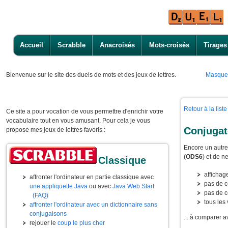
Accueil
Scrabble
Anacroisés
Mots-croisés
Tirages
Bienvenue
sur le site des duels de mots et des jeux de lettres.
Masque
Retour à la lis
Ce site a pour vocation de vous permettre d'enrichir votre
vocabulaire tout en vous amusant. Pour cela je vous
Conjugat
propose mes jeux de lettres favoris :
Encore un autre 
(
ODS6
) et de n
Classique
affichag
affronter l'ordinateur en partie classique avec
pas de c
une appliquette Java
ou avec
Java Web Start
pas de c
(FAQ)
tous les
affronter l'ordinateur avec un dictionnaire sans
conjugaisons
... à comparer a
rejouer le
coup le plus cher