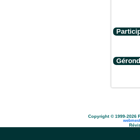
Partici
Gérond
Accueil
Scrabble
Anacroisés
Mots-croisé
Copyright © 1999-2026 P
webmest
Révis