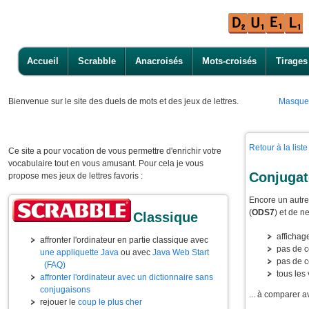
Accueil
Scrabble
Anacroisés
Mots-croisés
Tirages
Bienvenue
sur le site des duels de mots et des jeux de lettres.
Masque
Retour à la lis
Ce site a pour vocation de vous permettre d'enrichir votre
vocabulaire tout en vous amusant. Pour cela je vous
Conjugat
propose mes jeux de lettres favoris :
Encore un autre 
(
ODS7
) et de n
Classique
affichag
affronter l'ordinateur en partie classique avec
pas de c
une appliquette Java
ou avec
Java Web Start
pas de c
(FAQ)
tous les
affronter l'ordinateur avec un dictionnaire sans
conjugaisons
... à comparer a
rejouer le
coup le plus cher