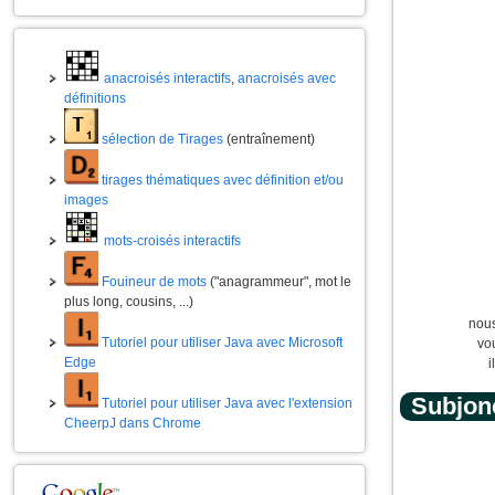
anacroisés interactifs
,
anacroisés avec
définitions
sélection de Tirages
(entraînement)
tirages thématiques avec définition et/ou
images
mots-croisés interactifs
Fouineur de mots
("anagrammeur", mot le
plus long, cousins, ...)
nous
Tutoriel pour utiliser Java avec Microsoft
vo
Edge
i
Subjonc
Tutoriel pour utiliser Java avec l'extension
CheerpJ dans Chrome