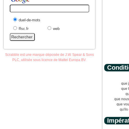
duel-de-mots
ffsc.fr
web
Scrabble est une marque déposée de J.W. Spear & Sons
PLC, utilisée sous licence de Mattel Europa BV.
Condit
que j
que t
qu
que nous
que vou
qu'ils
Impérat