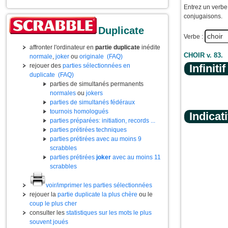
Entrez un verbe 
conjugaisons.
Duplicate
Verbe :
affronter l'ordinateur en
partie duplicate
inédite
CHOIR v. 83.
normale
,
joker
ou
originale
(FAQ)
rejouer des
parties sélectionnées en
Infinitif
duplicate
(FAQ)
parties de simultanés permanents
normales
ou
jokers
parties de simultanés fédéraux
tournois homologués
Indicati
parties préparées: initiation, records ...
parties prétirées techniques
parties prétirées avec au moins 9
scrabbles
parties prétirées
joker
avec au moins 11
scrabbles
voir/imprimer les parties sélectionnées
rejouer la
partie duplicate la plus chère
ou le
coup le plus cher
consulter les
statistiques sur les mots le plus
souvent joués