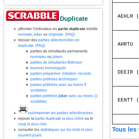
AEHLR 
Duplicate
affronter l'ordinateur en
partie duplicate
inédite
normale
,
joker
ou
originale
(FAQ)
rejouer des
parties sélectionnées en
AHRTU
duplicate
(FAQ)
parties de simultanés permanents
normales
ou
jokers
parties de simultanés fédéraux
tournois homologués
DEEIR 
parties préparées: initiation, records ...
parties prétirées techniques
parties prétirées avec au moins 9
scrabbles
parties prétirées
joker
avec au moins 11
EENTT 
scrabbles
voir/imprimer les parties sélectionnées
rejouer la
partie duplicate la plus chère
ou le
coup le plus cher
Tous les 
consulter les
statistiques sur les mots le plus
souvent joués