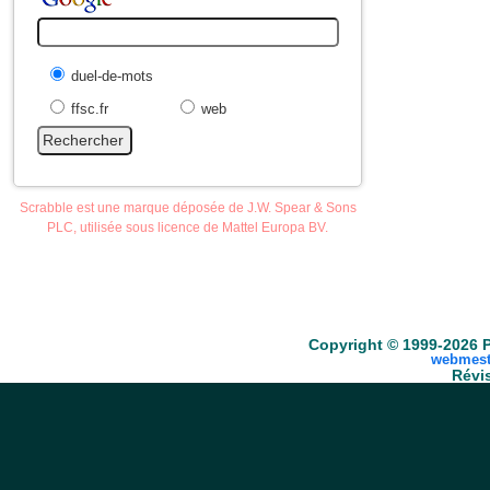
duel-de-mots
ffsc.fr
web
Scrabble est une marque déposée de J.W. Spear & Sons
PLC, utilisée sous licence de Mattel Europa BV.
Accueil
Scrabble
Anacroisés
Mots-croisé
Copyright © 1999-2026 P
webmest
Révis