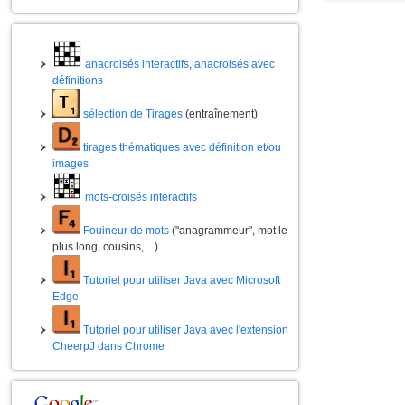
anacroisés interactifs
,
anacroisés avec
définitions
sélection de Tirages
(entraînement)
tirages thématiques avec définition et/ou
images
mots-croisés interactifs
Fouineur de mots
("anagrammeur", mot le
plus long, cousins, ...)
Tutoriel pour utiliser Java avec Microsoft
Edge
Tutoriel pour utiliser Java avec l'extension
CheerpJ dans Chrome