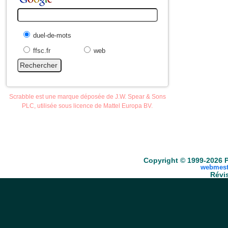
duel-de-mots
ffsc.fr
web
Scrabble est une marque déposée de J.W. Spear & Sons
PLC, utilisée sous licence de Mattel Europa BV.
Accueil
Scrabble
Anacroisés
Mots-croisé
Copyright © 1999-2026 P
webmest
Révis