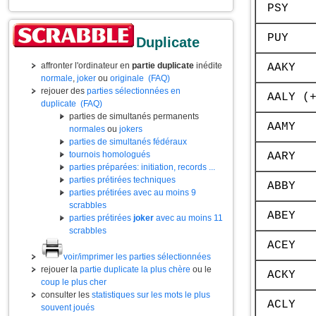
PSY
PUY
Duplicate
affronter l'ordinateur en
partie duplicate
inédite
AAKY
normale
,
joker
ou
originale
(FAQ)
rejouer des
parties sélectionnées en
AALY (
duplicate
(FAQ)
parties de simultanés permanents
AAMY
normales
ou
jokers
parties de simultanés fédéraux
tournois homologués
AARY
parties préparées: initiation, records ...
parties prétirées techniques
ABBY
parties prétirées avec au moins 9
scrabbles
ABEY
parties prétirées
joker
avec au moins 11
scrabbles
ACEY
voir/imprimer les parties sélectionnées
rejouer la
partie duplicate la plus chère
ou le
ACKY
coup le plus cher
consulter les
statistiques sur les mots le plus
ACLY
souvent joués