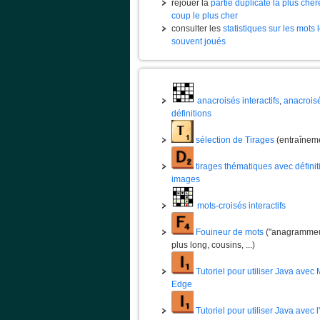
rejouer la
partie duplicate la plus chèr
coup le plus cher
consulter les
statistiques sur les mots 
souvent joués
anacroisés interactifs
,
anacrois
définitions
sélection de Tirages
(entraînem
tirages thématiques avec définit
images
mots-croisés interactifs
Fouineur de mots
("anagrammeur
plus long, cousins, ...)
Tutoriel pour utiliser Java avec 
Edge
Tutoriel pour utiliser Java avec 