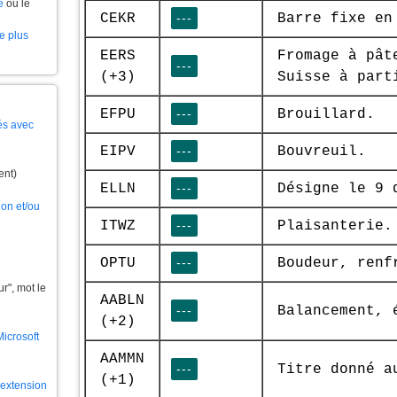
e
ou le
CEKR
---
Barre fixe en
le plus
EERS
Fromage à pât
---
(+3)
Suisse à part
EFPU
---
Brouillard.
és avec
EIPV
---
Bouvreuil.
ent)
ELLN
---
Désigne le 9 
ion et/ou
ITWZ
---
Plaisanterie.
OPTU
---
Boudeur, renf
", mot le
AABLN
---
Balancement, 
(+2)
Microsoft
AAMMN
---
Titre donné a
(+1)
l'extension