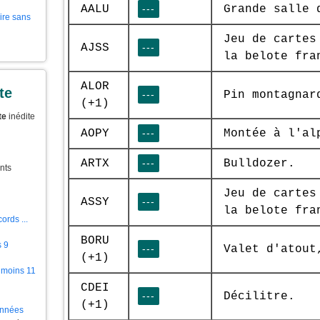
AALU
---
Grande salle 
aire sans
Jeu de cartes
AJSS
---
la belote fra
ALOR
te
---
Pin montagnar
(+1)
te
inédite
AOPY
---
Montée à l'al
ARTX
---
Bulldozer.
nts
Jeu de cartes
ASSY
---
la belote fra
ords ...
BORU
s 9
---
Valet d'atout
(+1)
 moins 11
CDEI
---
Décilitre.
(+1)
ionnées