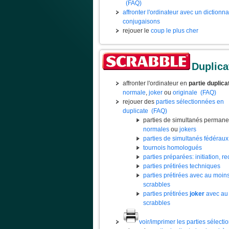
(FAQ)
affronter l'ordinateur avec un dictionn
conjugaisons
rejouer le
coup le plus cher
Duplica
affronter l'ordinateur en
partie duplica
normale
,
joker
ou
originale
(FAQ)
rejouer des
parties sélectionnées en
duplicate
(FAQ)
parties de simultanés permane
normales
ou
jokers
parties de simultanés fédéraux
tournois homologués
parties préparées: initiation, rec
parties prétirées techniques
parties prétirées avec au moin
scrabbles
parties prétirées
joker
avec au
scrabbles
voir/imprimer les parties sélect