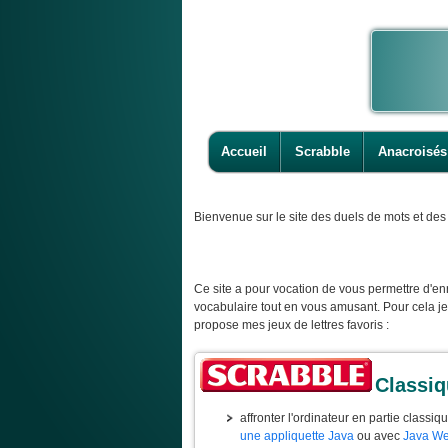
Accueil
Scrabble
Anacroisés
Bienvenue
sur le site des duels de mots et des 
Ce site a pour vocation de vous permettre d'enr
vocabulaire tout en vous amusant. Pour cela j
propose mes jeux de lettres favoris :
Classi
affronter l'ordinateur en partie classiq
une appliquette Java
ou avec
Java We