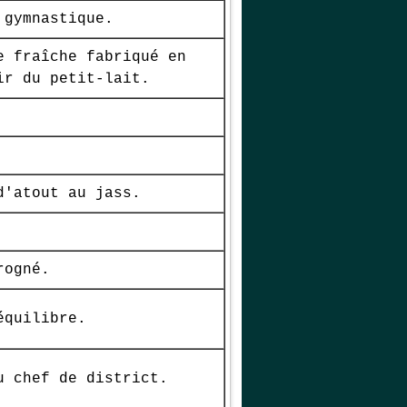
 gymnastique.
e fraîche fabriqué en
ir du petit-lait.
d'atout au jass.
rogné.
équilibre.
u chef de district.