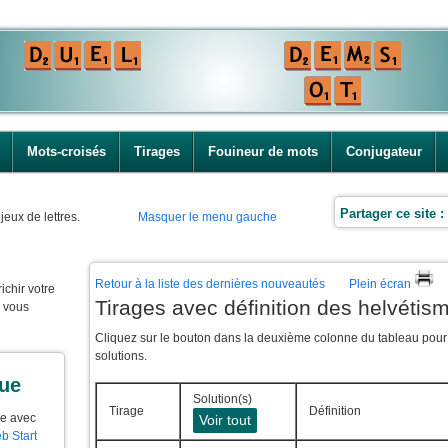
Mots-croisés
Tirages
Fouineur de mots
Conjugateur
Partager ce site :
jeux de lettres.
Masquer le menu gauche
Retour à la liste des dernières nouveautés
Plein écran
ichir votre
Tirages avec définition des helvétis
e vous
Cliquez sur le bouton dans la deuxième colonne du tableau pour f
solutions.
que
Solution(s)
Tirage
Définition
ue avec
Voir tout
b Start