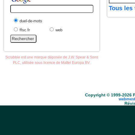
Tous les 
duel-de-mots
ffsc.fr
web
Scrabble est une marque déposée de J.W. Spear & Sons
PLC, utilisée sous licence de Mattel Europa BV.
Accueil
Scrabble
Anacroisés
Mots-croisé
Copyright © 1999-2026 P
webmest
Révis