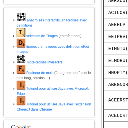
AERSUU
ACILOR
anacroisés interactifs
,
anacroisés avec
AEEHLP
définitions
sélection de Tirages
(entraînement)
EEIPRV
tirages thématiques avec définition et/ou
EIMNTU
images
ELMORU
mots-croisés interactifs
HNOPTY
Fouineur de mots
("anagrammeur", mot le
plus long, cousins, ...)
ABEGNO
Tutoriel pour utiliser Java avec Microsoft
Edge
ACEERS
Tutoriel pour utiliser Java avec l'extension
CheerpJ dans Chrome
ACELOR