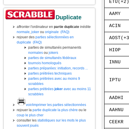
ETU(+2
AAMY
Duplicate
ACIN
affronter l'ordinateur en
partie duplicate
inédite
normale
,
joker
ou
originale
(FAQ)
rejouer des
parties sélectionnées en
AOST(+
duplicate
(FAQ)
parties de simultanés permanents
HIOP
normales
ou
jokers
parties de simultanés fédéraux
INNU
tournois homologués
parties préparées: initiation, records ...
parties prétirées techniques
parties prétirées avec au moins 9
IPTU
scrabbles
parties prétirées
joker
avec au moins 11
scrabbles
AADHI
voir/imprimer les parties sélectionnées
AAHNU
rejouer la
partie duplicate la plus chère
ou le
coup le plus cher
consulter les
statistiques sur les mots le plus
CEEKR
souvent joués