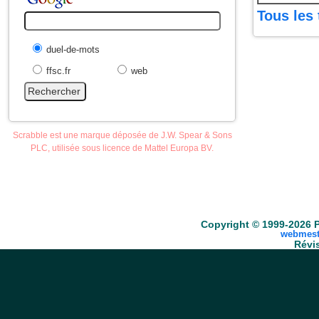
Tous les 
duel-de-mots
ffsc.fr
web
Scrabble est une marque déposée de J.W. Spear & Sons
PLC, utilisée sous licence de Mattel Europa BV.
Accueil
Scrabble
Anacroisés
Mots-croisé
Copyright © 1999-2026 P
webmest
Révis