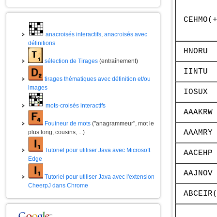
CEHMO(
anacroisés interactifs
,
anacroisés avec
définitions
HNORU
sélection de Tirages
(entraînement)
IINTU
tirages thématiques avec définition et/ou
images
IOSUX
mots-croisés interactifs
AAAKRW
Fouineur de mots
("anagrammeur", mot le
AAAMRY
plus long, cousins, ...)
Tutoriel pour utiliser Java avec Microsoft
AACEHP
Edge
AAJNOV
Tutoriel pour utiliser Java avec l'extension
CheerpJ dans Chrome
ABCEIR