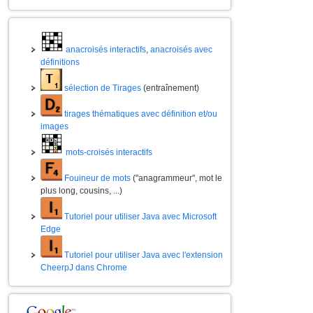
anacroisés interactifs
,
anacroisés avec
définitions
sélection de Tirages
(entraînement)
tirages thématiques avec définition et/ou
images
mots-croisés interactifs
Fouineur de mots
("anagrammeur", mot le
plus long, cousins, ...)
Tutoriel pour utiliser Java avec Microsoft
Edge
Tutoriel pour utiliser Java avec l'extension
CheerpJ dans Chrome