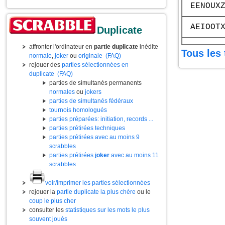
EENOUX
AEIOOT
Duplicate
affronter l'ordinateur en
partie duplicate
inédite
Tous les 
normale
,
joker
ou
originale
(FAQ)
rejouer des
parties sélectionnées en
duplicate
(FAQ)
parties de simultanés permanents
normales
ou
jokers
parties de simultanés fédéraux
tournois homologués
parties préparées: initiation, records ...
parties prétirées techniques
parties prétirées avec au moins 9
scrabbles
parties prétirées
joker
avec au moins 11
scrabbles
voir/imprimer les parties sélectionnées
rejouer la
partie duplicate la plus chère
ou le
coup le plus cher
consulter les
statistiques sur les mots le plus
souvent joués