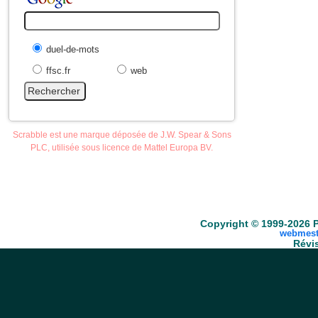
duel-de-mots
ffsc.fr
web
Scrabble est une marque déposée de J.W. Spear & Sons
PLC, utilisée sous licence de Mattel Europa BV.
Accueil
Scrabble
Anacroisés
Mots-croisé
Copyright © 1999-2026 P
webmest
Révis