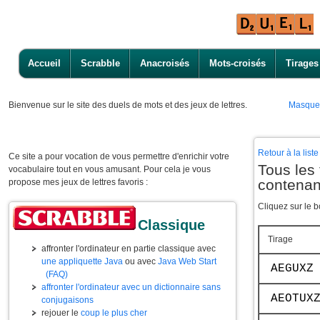
Accueil
Scrabble
Anacroisés
Mots-croisés
Tirages
Bienvenue
sur le site des duels de mots et des jeux de lettres.
Masque
Retour à la lis
Ce site a pour vocation de vous permettre d'enrichir votre
Tous les 
vocabulaire tout en vous amusant. Pour cela je vous
contenan
propose mes jeux de lettres favoris :
Cliquez sur le b
Classique
Tirage
affronter l'ordinateur en partie classique avec
une appliquette Java
ou avec
Java Web Start
AEGUXZ
(FAQ)
affronter l'ordinateur avec un dictionnaire sans
AEOTUX
conjugaisons
rejouer le
coup le plus cher