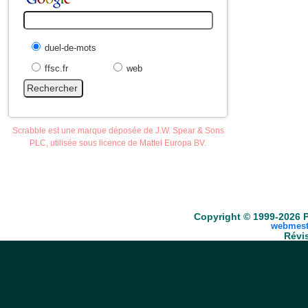
duel-de-mots
ffsc.fr
web
Scrabble est une marque déposée de J.W. Spear & Sons
PLC, utilisée sous licence de Mattel Europa BV.
Accueil
Scrabble
Anacroisés
Mots-croisé
Copyright © 1999-2026 P
webmest
Révis