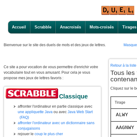
Accueil
Scrabble
Anacroisés
Mots-croisés
Tirages
Bienvenue
sur le site des duels de mots et des jeux de lettres.
Masque
Retour à la lis
Ce site a pour vocation de vous permettre d'enrichir votre
Tous les 
vocabulaire tout en vous amusant. Pour cela je vous
contena
propose mes jeux de lettres favoris :
Cliquez sur le b
Classique
Tirage
affronter l'ordinateur en partie classique avec
une appliquette Java
ou avec
Java Web Start
ALWY
(FAQ)
affronter l'ordinateur avec un dictionnaire sans
AAGNWY
conjugaisons
rejouer le
coup le plus cher