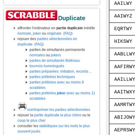
AAILWY
AAIWYZ
Duplicate
affronter l'ordinateur en
partie duplicate
inédite
EQRTWY
normale
,
joker
ou
originale
(FAQ)
rejouer des
parties sélectionnées en
HIKSWY
duplicate
(FAQ)
parties de simultanés permanents
AABLLW
normales
ou
jokers
parties de simultanés fédéraux
tournois homologués
AAFIRW
parties préparées: initiation, records ...
parties prétirées techniques
AAILLW
parties prétirées avec au moins 9
scrabbles
AAITWX
parties prétirées
joker
avec au moins 11
scrabbles
AAMRTW
voir/imprimer les parties sélectionnées
rejouer la
partie duplicate la plus chère
ou le
ABIJOW
coup le plus cher
consulter les
statistiques sur les mots le plus
AEPRSW
souvent joués