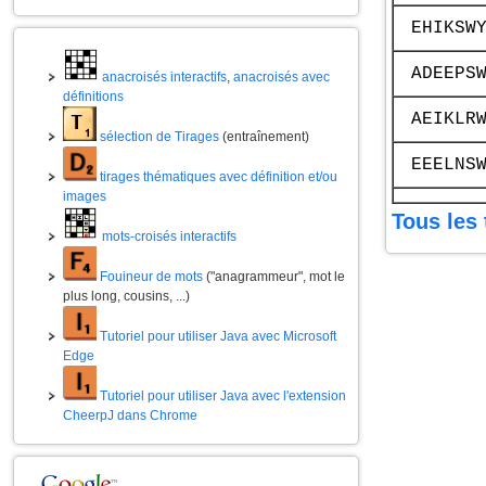
EHIKSW
ADEEPS
anacroisés interactifs
,
anacroisés avec
définitions
AEIKLR
sélection de Tirages
(entraînement)
EEELNS
tirages thématiques avec définition et/ou
images
Tous les 
mots-croisés interactifs
Fouineur de mots
("anagrammeur", mot le
plus long, cousins, ...)
Tutoriel pour utiliser Java avec Microsoft
Edge
Tutoriel pour utiliser Java avec l'extension
CheerpJ dans Chrome