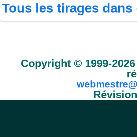
Tous les tirages dans 
Accueil
Scrabble
Anacroisés
Mots-croisé
Copyright © 1999-2026 
ré
webmestre@
Révision